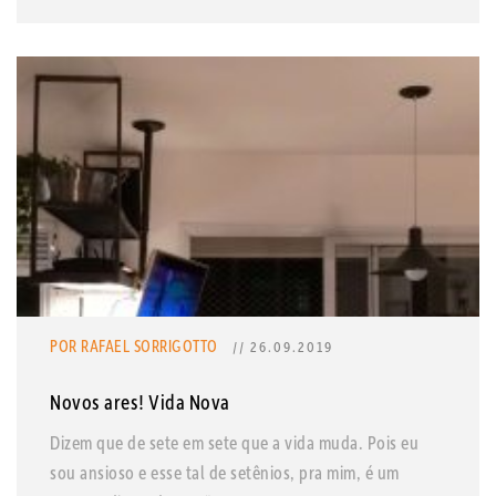
POR RAFAEL SORRIGOTTO
// 26.09.2019
Novos ares! Vida Nova
Dizem que de sete em sete que a vida muda. Pois eu
sou ansioso e esse tal de setênios, pra mim, é um