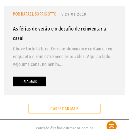
POR RAFAEL SORRIGOTTO
// 29.01.2019
As férias de verão e o desafio de reinventar a
casa!
Chove forte lá fora. Os raios iluminam e cortam o céu
enquanto o som estremece os ouvidos. Aqui ao lado
vejo uma cena, no mínim...
LEIA MAIS
CARREGAR MAIS
contato@refugiosurbanos.com.br