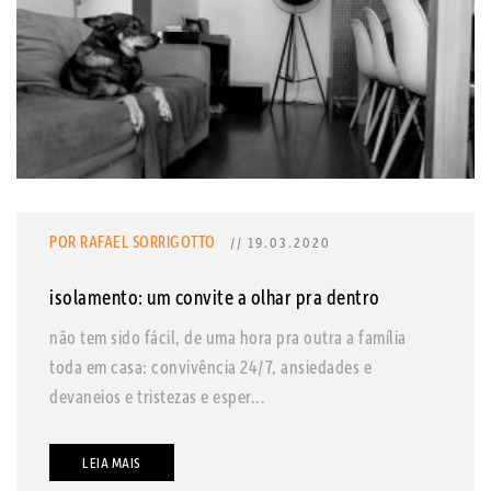
POR RAFAEL SORRIGOTTO
// 19.03.2020
isolamento: um convite a olhar pra dentro
não tem sido fácil, de uma hora pra outra a família
toda em casa: convivência 24/7, ansiedades e
devaneios e tristezas e esper...
LEIA MAIS