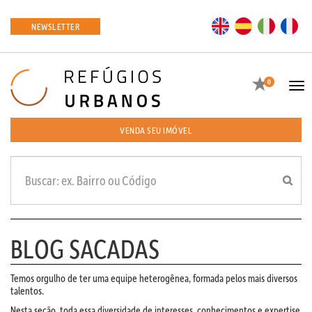
EN
ES
IT
FR
NEWSLETTER
Favoritos
0
Tog
navi
VENDA SEU IMÓVEL
BLOG SACADAS
Temos orgulho de ter uma equipe heterogênea, formada pelos mais diversos
talentos.
Nesta seção, toda essa diversidade de interesses, conhecimentos e expertise