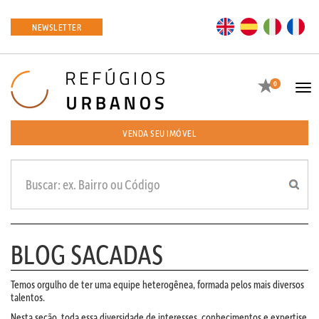
EN
ES
IT
FR
NEWSLETTER
Favoritos
0
Tog
navi
VENDA SEU IMÓVEL
BLOG SACADAS
Temos orgulho de ter uma equipe heterogênea, formada pelos mais diversos
talentos.
Nesta seção, toda essa diversidade de interesses, conhecimentos e expertise