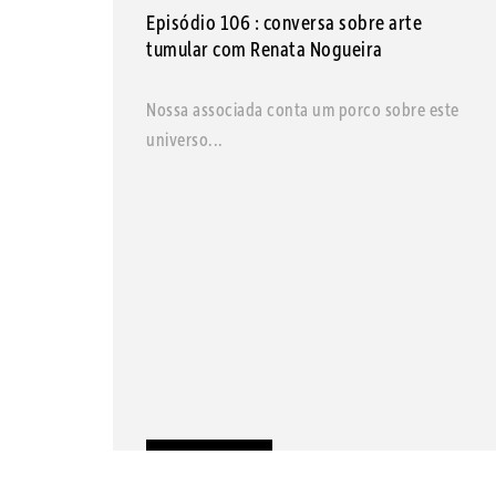
Episódio 106 : conversa sobre arte
tumular com Renata Nogueira
Nossa associada conta um porco sobre este
universo...
LEIA MAIS