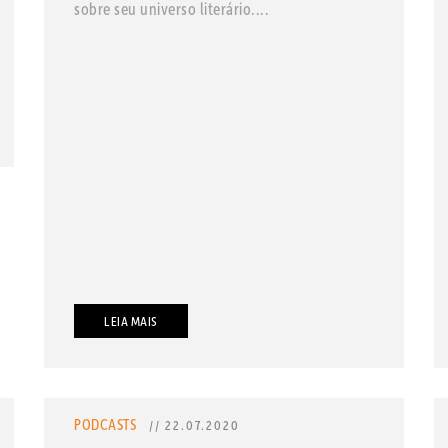
sobre seu universo literário....
LEIA MAIS
PODCASTS
// 22.07.2020