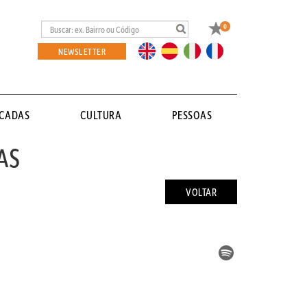
Favoritos
0
EN
ES
IT
FR
NEWSLETTER
ACADAS
CULTURA
PESSOAS
AS
VOLTAR