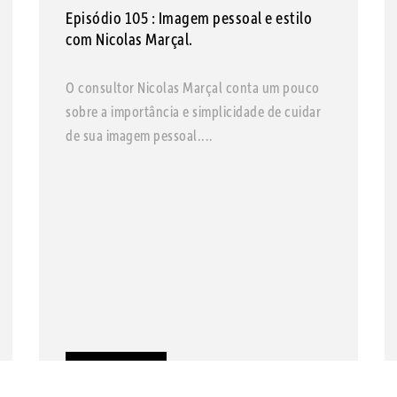
Episódio 105 : Imagem pessoal e estilo
com Nicolas Marçal.
O consultor Nicolas Marçal conta um pouco
sobre a importância e simplicidade de cuidar
de sua imagem pessoal....
LEIA MAIS