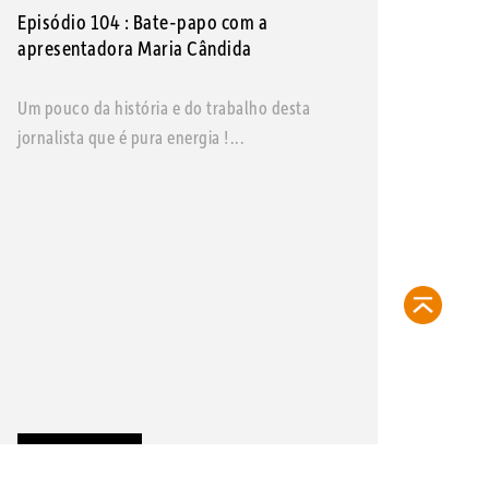
Episódio 104 : Bate-papo com a
apresentadora Maria Cândida
Um pouco da história e do trabalho desta
jornalista que é pura energia !...
LEIA MAIS