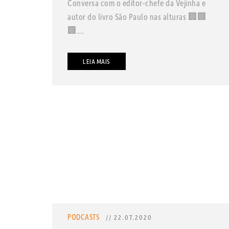
Conversa com o editor-chefe da Vejinha e
autor do livro São Paulo nas alturas 🏢🏢
🏢...
LEIA MAIS
PODCASTS
// 22.07.2020