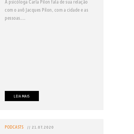
A psicóloga Carla Pilon fala de sua relação
com o avô Jacques Pilon, com a cidade e as
pessoas....
LEIA MAIS
PODCASTS
// 21.07.2020