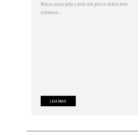
Nossa associada conta um porco sobre este
universo...
LEIA MAIS