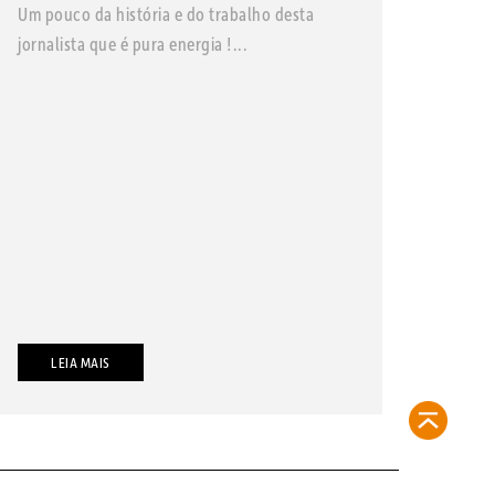
Um pouco da história e do trabalho desta
jornalista que é pura energia !...
LEIA MAIS