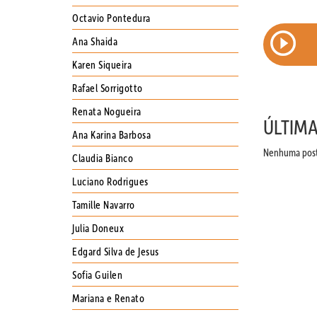
Octavio Pontedura
EPISÓDIO 109 : PAPO SOBRE
ERS E
Ana Shaida
JORNALISMO E ARQUITETURA COM
RAUL JUSTE LORES
Karen Siqueira
Rafael Sorrigotto
Renata Nogueira
ÚLTIM
Ana Karina Barbosa
Nenhuma posta
Claudia Bianco
Luciano Rodrigues
Tamille Navarro
Julia Doneux
Edgard Silva de Jesus
Sofia Guilen
Mariana e Renato