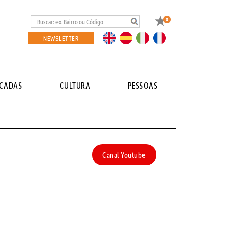
Favoritos
0
EN
ES
IT
FR
NEWSLETTER
ACADAS
CULTURA
PESSOAS
Canal Youtube