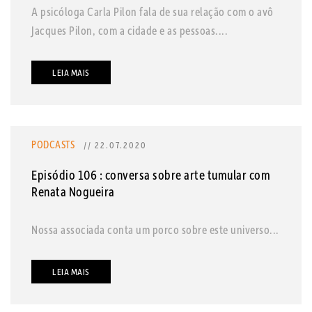
A psicóloga Carla Pilon fala de sua relação com o avô
Jacques Pilon, com a cidade e as pessoas....
LEIA MAIS
PODCASTS
// 22.07.2020
Episódio 106 : conversa sobre arte tumular com
Renata Nogueira
Nossa associada conta um porco sobre este universo...
LEIA MAIS