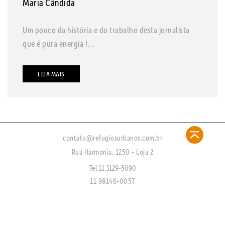
Maria Cândida
Um pouco da história e do trabalho desta jornalista
que é pura energia !...
LEIA MAIS
contato@refugiosurbanos.com.br
Rua Harmonia, 1250 - Loja 2
Tel 11 3129-5090
11 98146-0057
CRECI 27450 - J