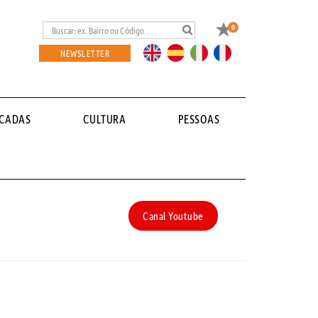
Favoritos
0
EN
ES
IT
FR
NEWSLETTER
ACADAS
CULTURA
PESSOAS
Canal Youtube