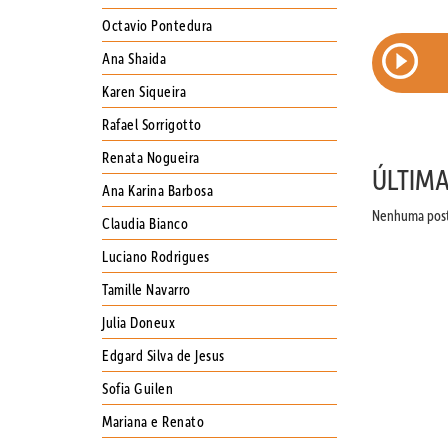
Octavio Pontedura
EPISÓDIO 109 : PAPO SOBRE
ERS E
Ana Shaida
JORNALISMO E ARQUITETURA COM
RAUL JUSTE LORES
Karen Siqueira
Rafael Sorrigotto
Renata Nogueira
ÚLTIM
Ana Karina Barbosa
Nenhuma posta
Claudia Bianco
Luciano Rodrigues
Tamille Navarro
Julia Doneux
Edgard Silva de Jesus
Sofia Guilen
Mariana e Renato