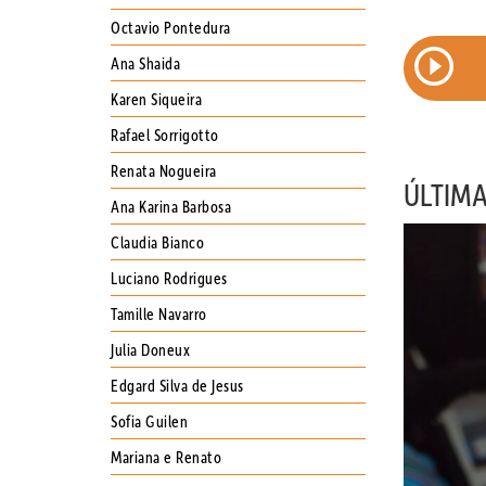
Octavio Pontedura
EPISÓDIO 109 : PAPO SOBRE
ERS E
Ana Shaida
JORNALISMO E ARQUITETURA COM
RAUL JUSTE LORES
Karen Siqueira
Rafael Sorrigotto
Renata Nogueira
ÚLTIM
Ana Karina Barbosa
Claudia Bianco
Luciano Rodrigues
Tamille Navarro
Julia Doneux
Edgard Silva de Jesus
Sofia Guilen
Mariana e Renato