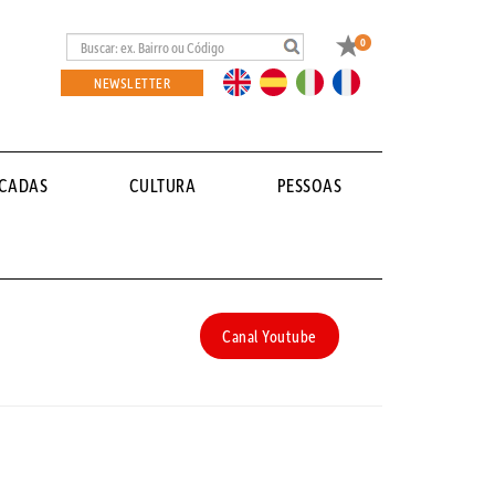
Favoritos
0
EN
ES
IT
FR
NEWSLETTER
ACADAS
CULTURA
PESSOAS
Canal Youtube