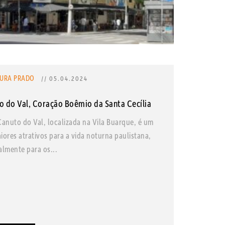
AURA PRADO
// 05.04.2024
o do Val, Coração Boêmio da Santa Cecília
Canuto do Val, localizada na Vila Buarque, é um
iores atrativos para a vida noturna paulistana,
almente para os...