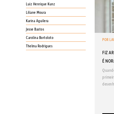
Luiz Henrique Kunz
Liliane Moura
Karina Aguilera
Jesse Bastos
Carolina Bortoloto
POR LA
Thelma Rodrigues
FIZ A
É NOR
Quando
primei
desenh