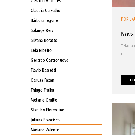
Geraldo Antunes
Claudia Carvalho
POR LA
Bárbara Tegone
Solange Reis
Nova 
Silvana Boratto
“Nada 
Lela Ribeiro
r...
Gerardo Castronuovo
Flavio Bassetti
Gerusa Fazan
LE
Thiago Fraiha
Melanie Graille
Stanlley Florentino
Juliana Francisco
Mariana Valente