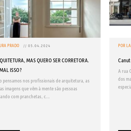
URA PRADO
POR L
// 05.04.2024
RQUITETURA, MAS QUERO SER CORRETORA.
Canut
MAL ISSO?
A rua 
dos ma
 pensamos nos profissionais de arquitetura, as
especi
ras imagens que vêm à mente são pessoas
ando com pranchetas, c...