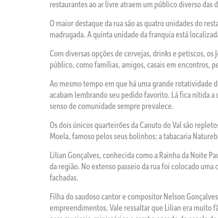
restaurantes ao ar livre atraem um público diverso das
O maior destaque da rua são as quatro unidades do res
madrugada. A quinta unidade da franquia está localizada
Com diversas opções de cervejas, drinks e petiscos, o
público, como famílias, amigos, casais em encontros, p
Ao mesmo tempo em que há uma grande rotatividade de
acabam lembrando seu pedido favorito. Lá fica nítida 
senso de comunidade sempre prevalece.
Os dois únicos quarteirões da Canuto do Val são repletos
Moela, famoso pelos seus bolinhos; a tabacaria Natureb
Lilian Gonçalves, conhecida como a Rainha da Noite Pau
da região. No extenso passeio da rua foi colocado uma 
fachadas.
Filha do saudoso cantor e compositor Nelson Gonçalves
empreendimentos. Vale ressaltar que Lilian era muito f