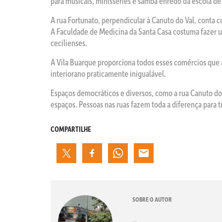
para musicais, minisséries e samba enredo da escola de
A rua Fortunato, perpendicular à Canuto do Val, conta c
A Faculdade de Medicina da Santa Casa costuma fazer um
cecilienses.
A Vila Buarque proporciona todos esses comércios que
interiorano praticamente inigualável.
Espaços democráticos e diversos, como a rua Canuto do
espaços. Pessoas nas ruas fazem toda a diferença para 
COMPARTILHE
SOBRE O AUTOR
...