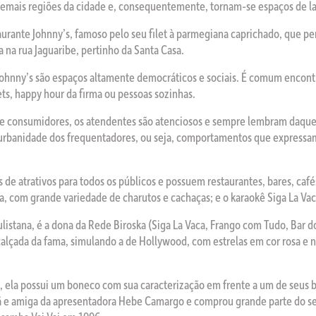
 demais regiões da cidade e, consequentemente, tornam-se espaços de la
taurante Johnny’s, famoso pelo seu filet à parmegiana caprichado, que 
 na rua Jaguaribe, pertinho da Santa Casa.
s Johnny’s são espaços altamente democráticos e sociais. É comum encon
ets, happy hour da firma ou pessoas sozinhas.
 consumidores, os atendentes são atenciosos e sempre lembram daquel
a urbanidade dos frequentadores, ou seja, comportamentos que expressam
 de atrativos para todos os públicos e possuem restaurantes, bares, café
a, com grande variedade de charutos e cachaças; e o karaokê Siga La Vac
listana, é a dona da Rede Biroska (Siga La Vaca, Frango com Tudo, Bar 
calçada da fama, simulando a de Hollywood, com estrelas em cor rosa e 
, ela possui um boneco com sua caracterização em frente a um de seus b
ã e amiga da apresentadora Hebe Camargo e comprou grande parte do seu