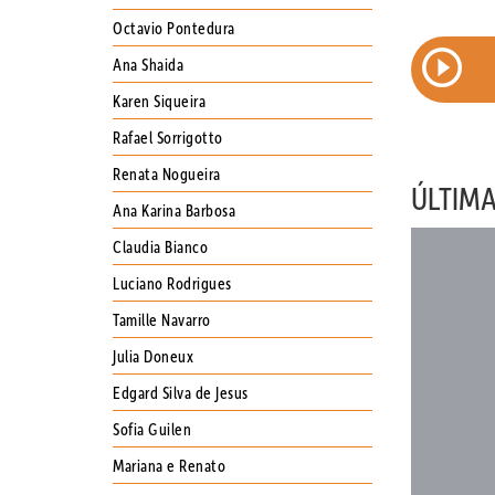
Octavio Pontedura
EPISÓDIO 109 : PAPO SOBRE
ERS E
Ana Shaida
JORNALISMO E ARQUITETURA COM
RAUL JUSTE LORES
Karen Siqueira
Rafael Sorrigotto
Renata Nogueira
ÚLTIM
Ana Karina Barbosa
Claudia Bianco
Luciano Rodrigues
Tamille Navarro
Julia Doneux
Edgard Silva de Jesus
Sofia Guilen
Mariana e Renato