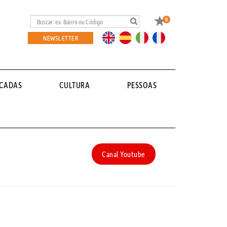
Favoritos
0
EN
ES
IT
FR
NEWSLETTER
ACADAS
CULTURA
PESSOAS
Canal Youtube