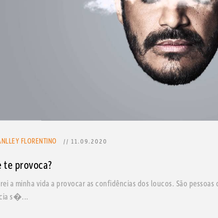
ANLLEY FLORENTINO
// 11.09.2020
 te provoca?
arei a minha vida a provocar as confidências dos loucos. São pessoas
cia s�...