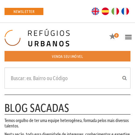
EN
ES
IT
FR
NEWSLETTER
Favoritos
0
Tog
navi
VENDA SEU IMÓVEL
BLOG SACADAS
Temos orgulho de ter uma equipe heterogênea, formada pelos mais diversos
talentos.
Nesta seção, toda essa diversidade de interesses, conhecimentos e expertise