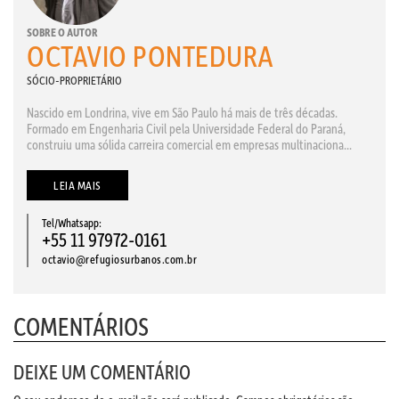
SOBRE O AUTOR
OCTAVIO PONTEDURA
SÓCIO-PROPRIETÁRIO
Nascido em Londrina, vive em São Paulo há mais de três décadas.
Formado em Engenharia Civil pela Universidade Federal do Paraná,
construiu uma sólida carreira comercial em empresas multinaciona...
LEIA MAIS
Tel/Whatsapp:
+55 11 97972-0161
octavio@refugiosurbanos.com.br
COMENTÁRIOS
DEIXE UM COMENTÁRIO