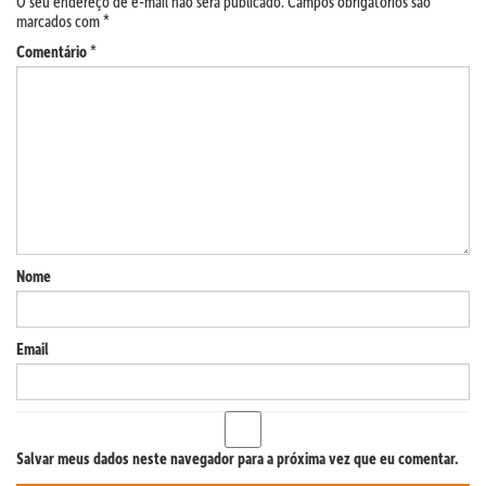
O seu endereço de e-mail não será publicado.
Campos obrigatórios são
marcados com
*
Comentário
*
Nome
Email
Salvar meus dados neste navegador para a próxima vez que eu comentar.