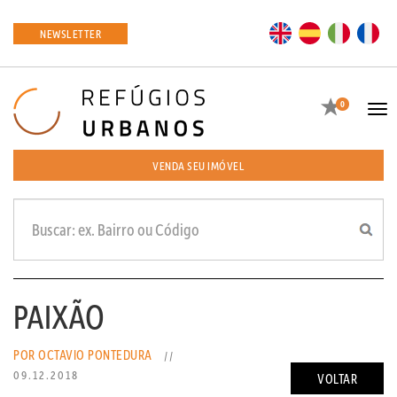
EN
ES
IT
FR
NEWSLETTER
Favoritos
0
Tog
navi
VENDA SEU IMÓVEL
PAIXÃO
POR OCTAVIO PONTEDURA
//
09.12.2018
VOLTAR