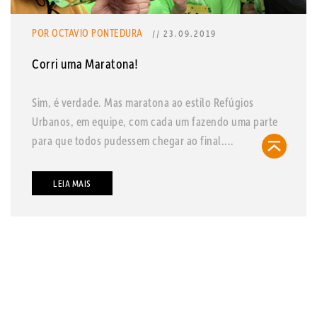
POR OCTAVIO PONTEDURA
// 23.09.2019
Corri uma Maratona!
Sim, é verdade. Mas maratona ao estilo Refúgios
Urbanos, em equipe, com cada um fazendo uma parte
para que todos pudessem chegar ao final....
LEIA MAIS
contato@refugiosurbanos.com.br
Rua Harmonia, 1250 - Loja 2
Tel 11 3129-5090