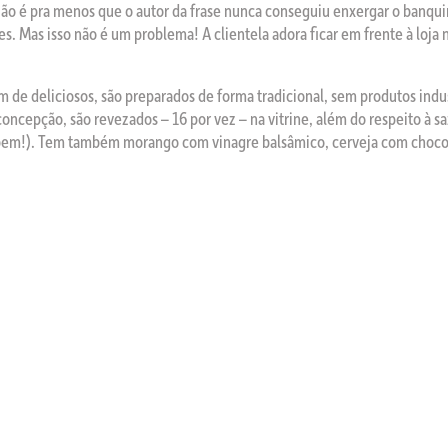
Não é pra menos que o autor da frase nunca conseguiu enxergar o banquin
. Mas isso não é um problema! A clientela adora ficar em frente à loja 
m de deliciosos, são preparados de forma tradicional, sem produtos indu
ncepção, são revezados – 16 por vez – na vitrine, além do respeito à s
da bem!). Tem também morango com vinagre balsâmico, cerveja com choco