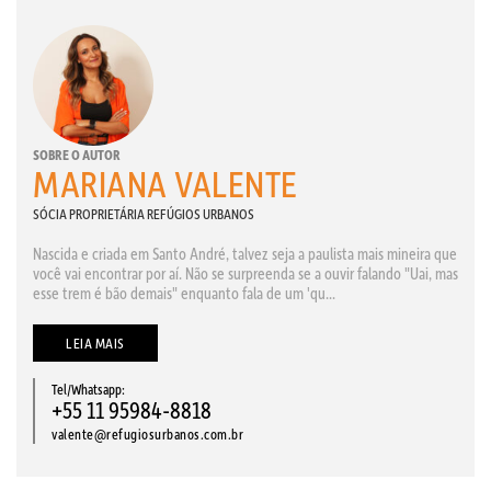
SOBRE O AUTOR
MARIANA VALENTE
SÓCIA PROPRIETÁRIA REFÚGIOS URBANOS
Nascida e criada em Santo André, talvez seja a paulista mais mineira que
você vai encontrar por aí. Não se surpreenda se a ouvir falando "Uai, mas
esse trem é bão demais" enquanto fala de um 'qu...
LEIA MAIS
Tel/Whatsapp:
+55 11 95984-8818
valente@refugiosurbanos.com.br