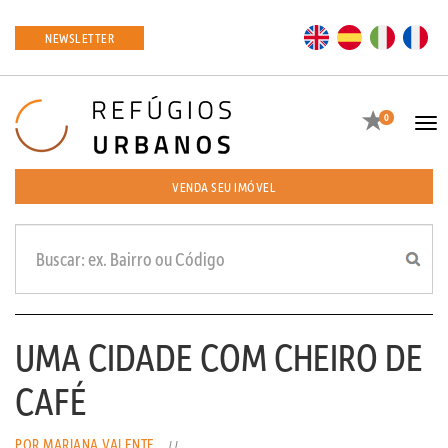
EN
ES
IT
FR
NEWSLETTER
Favoritos
0
Tog
navi
VENDA SEU IMÓVEL
UMA CIDADE COM CHEIRO DE
CAFÉ
POR MARIANA VALENTE
//