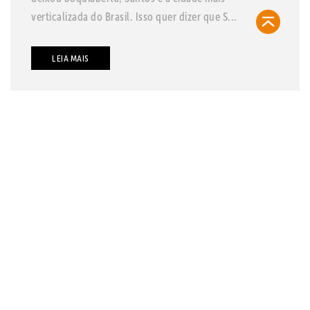
verticalizada do Brasil. Isso quer dizer que S...
LEIA MAIS
contato@refugiosurbanos.com.br
Rua Harmonia, 1250 - Loja 2
Tel 11 3129-5090
11 98146-0057
CRECI 27450 - J
FAQ
CADASTRE-SE