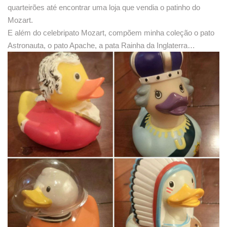
quarteirões até encontrar uma loja que vendia o patinho do
Mozart.
E além do celebripato Mozart, compõem minha coleção o pato
Astronauta, o pato Apache, a pata Rainha da Inglaterra…