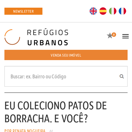
EN
ES
IT
FR
NEWSLETTER
Favoritos
0
Tog
navi
VENDA SEU IMÓVEL
EU COLECIONO PATOS DE
BORRACHA. E VOCÊ?
POR RENATA NOGUEIRA
//