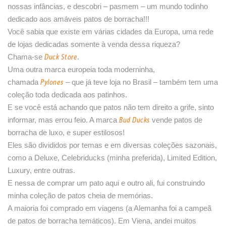
nossas infâncias, e descobri – pasmem – um mundo todinho
dedicado aos amáveis patos de borracha!!!
Você sabia que existe em várias cidades da Europa, uma rede
de lojas dedicadas somente à venda dessa riqueza?
Duck Store
Chama-se
.
Uma outra marca europeia toda moderninha,
Pylones
chamada
– que já teve loja no Brasil – também tem uma
coleção toda dedicada aos patinhos.
E se você está achando que patos não tem direito a grife, sinto
Bud Ducks
informar, mas errou feio. A marca
vende patos de
borracha de luxo, e super estilosos!
Eles são divididos por temas e em diversas coleções sazonais,
como a Deluxe, Celebriducks (minha preferida), Limited Edition,
Luxury, entre outras.
E nessa de comprar um pato aqui e outro ali, fui construindo
minha coleção de patos cheia de memórias.
A maioria foi comprado em viagens (a Alemanha foi a campeã
de patos de borracha temáticos). Em Viena, andei muitos