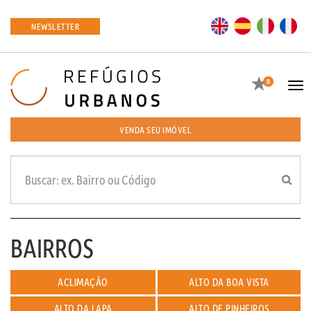
EN
ES
IT
FR
NEWSLETTER
Favoritos
0
Tog
navi
VENDA SEU IMÓVEL
BAIRROS
ACLIMAÇÃO
ALTO DA BOA VISTA
ALTO DA LAPA
ALTO DE PINHEIROS