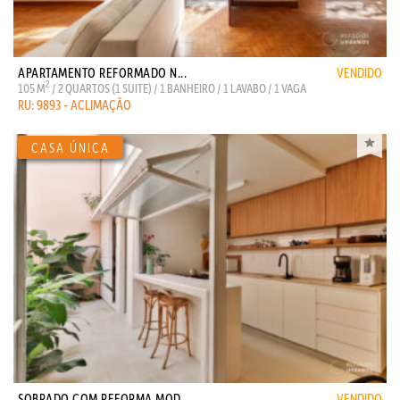
APARTAMENTO REFORMADO N...
VENDIDO
2
105 M
/ 2 QUARTOS (1 SUITE) / 1 BANHEIRO / 1 LAVABO / 1 VAGA
RU: 9893 - ACLIMAÇÃO
SOBRADO COM REFORMA MOD...
VENDIDO