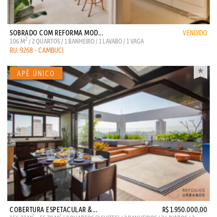
SOBRADO COM REFORMA MOD...
VENDIDO
2
106 M
/ 2 QUARTOS / 1 BANHEIRO / 1 LAVABO / 1 VAGA
RU: 9268 - CAMBUCI
COBERTURA ESPETACULAR &...
R$ 1.950.000,00
2
2