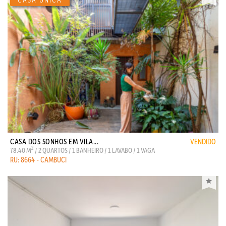
CASA DOS SONHOS EM VILA...
VENDIDO
2
78.40 M
/ 2 QUARTOS / 1 BANHEIRO / 1 LAVABO / 1 VAGA
RU: 8664 - CAMBUCI