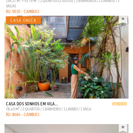
156,27 M
+ 55.79 M
/ 2 QUARTOS (2 SUITES) / 2 BANHEIROS / 2 LAVABOS / 3
VAGAS
RU: 9035 - CAMBUCI
CASA DOS SONHOS EM VILA...
VENDIDO
2
78.40 M
/ 2 QUARTOS / 1 BANHEIRO / 1 LAVABO / 1 VAGA
RU: 8664 - CAMBUCI