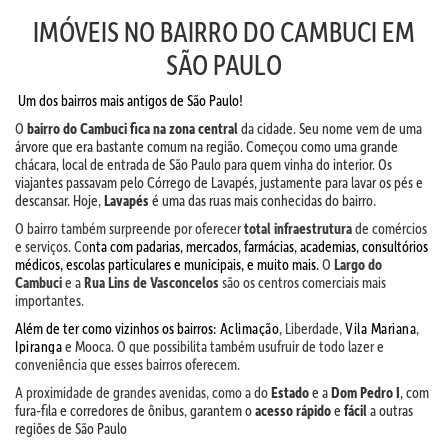
IMÓVEIS NO BAIRRO DO CAMBUCI EM
SÃO PAULO
Um dos bairros mais antigos de São Paulo!
O
bairro do Cambuci
fica na zona central
da cidade. Seu nome vem de uma
árvore que era bastante comum na região. Começou como uma grande
chácara, local de entrada de São Paulo para quem vinha do interior. Os
viajantes passavam pelo Córrego de Lavapés, justamente para lavar os pés e
descansar. Hoje,
Lavapés
é uma das ruas mais conhecidas do bairro.
O bairro também surpreende por oferecer
total infraestrutura
de comércios
e serviços. Co
nta com padarias, mercados, farmácias, academias, consultórios
médicos, escolas particulares e municipais, e muito mais.
O
Largo do
Cambuci
e a
Rua Lins de Vasconcelos
são os centros comerciais mais
importantes.
Além de ter como vizinhos os bairros:
Aclimação
, Liberdade,
Vila Mariana
,
Ipiranga
e Mooca. O que possibilita também usufruir de todo lazer e
conveniência que esses bairros oferecem.
A proximidade de grandes avenidas, como a do
Estado
e a
Dom Pedro I
, com
fura-fila e corredores de ônibus, garantem o
acesso rápido
e
fácil
a outras
regiões de São Paulo