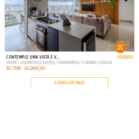
CONTEMPLE UMA VISTA E V...
VENDIDO
2
105 M
/ 2 QUARTOS (2 SUITES) / 2 BANHEIROS / 1 LAVABO / 2 VAGAS
RU: 7788 - ACLIMAÇÃO
CARREGAR MAIS
contato@refugiosurbanos.com.br
Rua Harmonia, 1250 - Loja 2
Tel 11 3129-5090
11 98146-0057