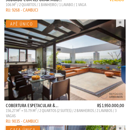
2
106 M
/ 2 QUARTOS / 1 BANHEIRO / 1 LAVABO / 1 VAGA
RU: 9268 - CAMBUCI
COBERTURA ESPETACULAR &...
R$ 1.950.000,00
2
2
156,27 M
+ 55.79 M
/ 2 QUARTOS (2 SUITES) / 2 BANHEIROS / 2 LAVABOS / 3
VAGAS
RU: 9035 - CAMBUCI