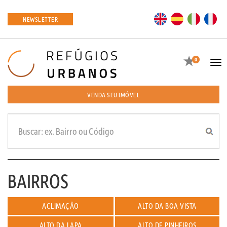
EN
ES
IT
FR
NEWSLETTER
Favoritos
0
Tog
navi
VENDA SEU IMÓVEL
BAIRROS
ACLIMAÇÃO
ALTO DA BOA VISTA
ALTO DA LAPA
ALTO DE PINHEIROS