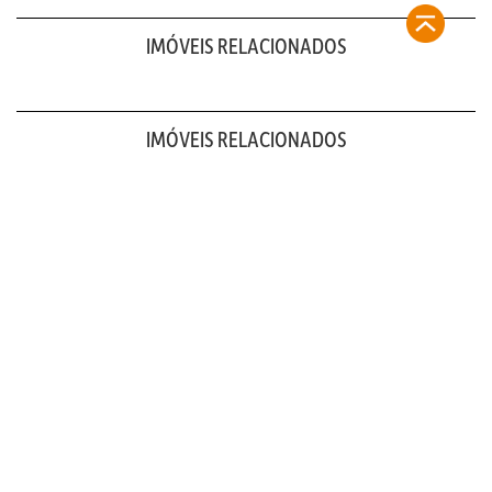
IMÓVEIS RELACIONADOS
IMÓVEIS RELACIONADOS
contato@refugiosurbanos.com.br
Rua Harmonia, 1250 - Loja 2
Tel 11 3129-5090
11 98146-0057
CRECI 27450 - J
FAQ
CADASTRE-SE