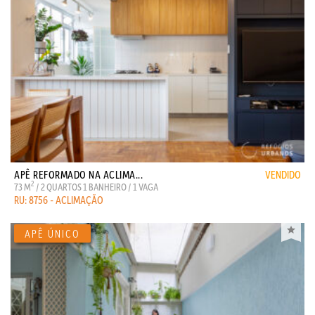
APÊ REFORMADO NA ACLIMA...
VENDIDO
2
73 M
/ 2 QUARTOS 1 BANHEIRO / 1 VAGA
RU: 8756 - ACLIMAÇÃO