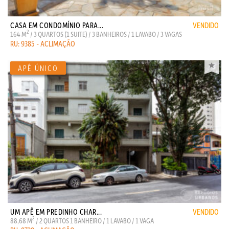
CASA EM CONDOMÍNIO PARA...
VENDIDO
2
164 M
/ 3 QUARTOS (1 SUITE) / 3 BANHEIROS / 1 LAVABO / 3 VAGAS
RU: 9385 - ACLIMAÇÃO
UM APÊ EM PREDINHO CHAR...
VENDIDO
2
88,68 M
/ 2 QUARTOS 1 BANHEIRO / 1 LAVABO / 1 VAGA