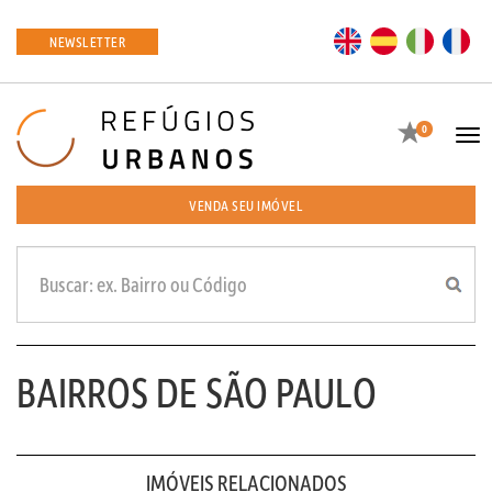
EN
ES
IT
FR
NEWSLETTER
Favoritos
0
Tog
navi
VENDA SEU IMÓVEL
BAIRROS DE SÃO PAULO
IMÓVEIS RELACIONADOS