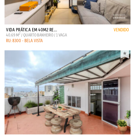
VIDA PRÁTICA EM 40M2 RE...
VENDIDO
2
40.69 M
/ QUARTO BANHEIRO / 1 VAGA
RU: 8300 - BELA VISTA