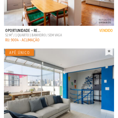
OPORTUNIDADE – RE...
VENDIDO
2
52 M
/ 1 QUARTO 1 BANHEIRO / SEM VAGA
RU: 9004 - ACLIMAÇÃO