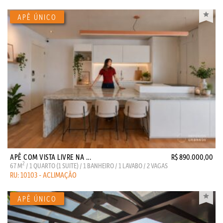
APÊ COM VISTA LIVRE NA ...
R$ 890.000,00
2
67 M
/ 1 QUARTO (1 SUITE) / 1 BANHEIRO / 1 LAVABO / 2 VAGAS
RU: 10103 - ACLIMAÇÃO