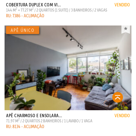
COBERTURA DUPLEX COM VI...
VENDIDO
2
2
144 M
+ 77.27 M
/ 2 QUARTOS (1 SUITE) / 3 BANHEIROS / 2 VAGAS
RU: 7386 - ACLIMAÇÃO
APÊ CHARMOSO E ENSOLARA...
VENDIDO
2
71.97 M
/ 2 QUARTOS 2 BANHEIROS / 1 LAVABO / 1 VAGA
RU: 8134 - ACLIMAÇÃO