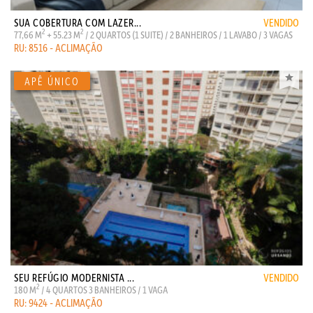
SUA COBERTURA COM LAZER...
VENDIDO
2
2
77,66 M
+ 55.23 M
/ 2 QUARTOS (1 SUITE) / 2 BANHEIROS / 1 LAVABO / 3 VAGAS
RU: 8516 - ACLIMAÇÃO
SEU REFÚGIO MODERNISTA ...
VENDIDO
2
180 M
/ 4 QUARTOS 3 BANHEIROS / 1 VAGA
RU: 9424 - ACLIMAÇÃO