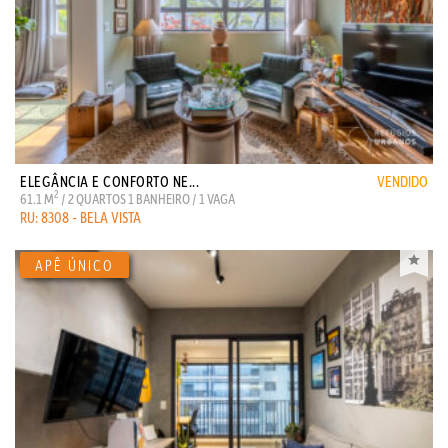
ELEGÂNCIA E CONFORTO NE...
VENDIDO
2
61.1 M
/ 2 QUARTOS 1 BANHEIRO / 1 VAGA
RU: 8308 - BELA VISTA