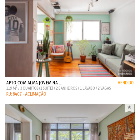
APTO COM ALMA JOVEM NA ...
VENDIDO
2
119 M
/ 3 QUARTOS (1 SUITE) / 2 BANHEIROS / 1 LAVABO / 2 VAGAS
RU: 8407 - ACLIMAÇÃO