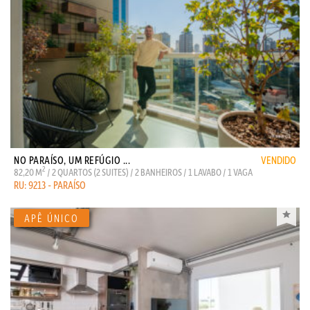
NO PARAÍSO, UM REFÚGIO ...
VENDIDO
2
82,20 M
/ 2 QUARTOS (2 SUITES) / 2 BANHEIROS / 1 LAVABO / 1 VAGA
RU: 9213 - PARAÍSO