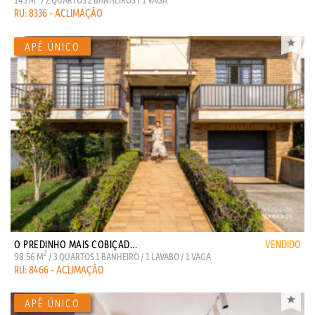
RU: 8336 - ACLIMAÇÃO
O PREDINHO MAIS COBIÇAD...
VENDIDO
2
98.56 M
/ 3 QUARTOS 1 BANHEIRO / 1 LAVABO / 1 VAGA
RU: 8466 - ACLIMAÇÃO