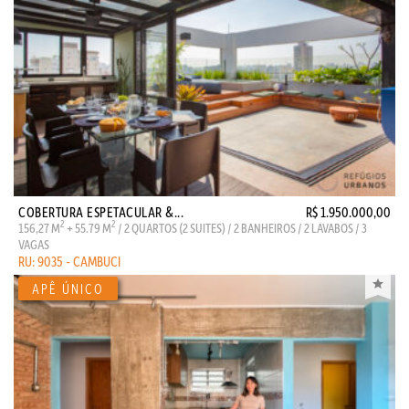
COBERTURA ESPETACULAR &...
R$ 1.950.000,00
2
2
156,27 M
+ 55.79 M
/ 2 QUARTOS (2 SUITES) / 2 BANHEIROS / 2 LAVABOS / 3
VAGAS
RU: 9035 - CAMBUCI