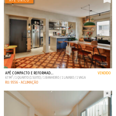
APÊ COMPACTO E REFORMAD...
VENDIDO
2
67 M
/ 1 QUARTO (1 SUITE) / 1 BANHEIRO / 1 LAVABO / 1 VAGA
RU: 9556 - ACLIMAÇÃO