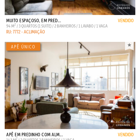
MUITO ESPAÇOSO, EM PRED...
VENDIDO
2
94 M
/ 3 QUARTOS (1 SUITE) / 2 BANHEIROS / 1 LAVABO / 1 VAGA
RU: 7772 - ACLIMAÇÃO
APÊ EM PREDINHO COM ALM...
VENDIDO
2
143 M
/ 2 QUARTOS 2 BANHEIROS / 1 VAGA