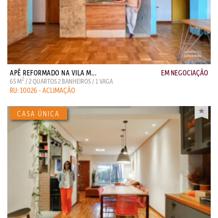
APÊ REFORMADO NA VILA M...
EM NEGOCIAÇÃO
2
65 M
/ 2 QUARTOS 2 BANHEIROS / 1 VAGA
RU: 10026 - ACLIMAÇÃO