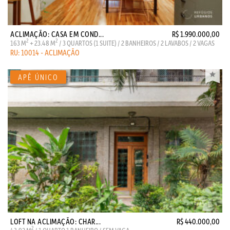
ACLIMAÇÃO: CASA EM COND...
R$ 1.990.000,00
2
2
163 M
+ 23.48 M
/ 3 QUARTOS (1 SUITE) / 2 BANHEIROS / 2 LAVABOS / 2 VAGAS
RU: 10014 - ACLIMAÇÃO
LOFT NA ACLIMAÇÃO: CHAR...
R$ 440.000,00
2