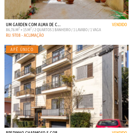
UM GARDEN COM ALMA DE C...
VENDIDO
2
2
86,76 M
+ 15 M
/ 2 QUARTOS 1 BANHEIRO / 1 LAVABO / 1 VAGA
RU: 9708 - ACLIMAÇÃO
PREDINHO CHARMOSO E COB...
VENDIDO