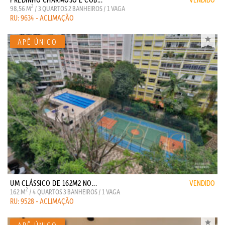
2
98,56 M
/ 3 QUARTOS 2 BANHEIROS / 1 VAGA
RU: 9634 - ACLIMAÇÃO
UM CLÁSSICO DE 162M2 NO...
VENDIDO
2
162 M
/ 4 QUARTOS 3 BANHEIROS / 1 VAGA
RU: 9528 - ACLIMAÇÃO