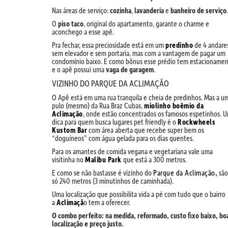
Nas áreas de serviço:
cozinha
,
lavanderia
e
banheiro de serviço
.
O
piso taco
, original do apartamento, garante o charme e
aconchego a esse apê.
Pra fechar, essa preciosidade está em um
predinho
de 4 andare
sem elevador e sem portaria, mas com a vantagem de pagar um
condomínio baixo. E como bônus esse prédio tem estacioname
e o apê possui uma
vaga de garagem
.
VIZINHO DO PARQUE DA ACLIMAÇÃO
O Apê está em uma rua tranquila e cheia de predinhos. Mas a u
pulo (mesmo) da Rua Braz Cubas,
miolinho boêmio da
Aclimação
, onde estão concentrados os famosos espetinhos. 
dica para quem busca lugares pet friendly é o
Rockwheels
Kustom Bar
com área aberta que recebe super bem os
“doguíneos” com água gelada para os dias quentes.
Para os amantes de comida vegana e vegetariana vale uma
visitinha no
Malibu Park
que está a 300 metros.
E como se não bastasse é vizinho do
Parque da Aclimação
,
são
só 240 metros (3 minutinhos de caminhada).
Uma localização que possibilita vida a pé com tudo que o bairro
a
Aclimaçã
o tem a oferecer.
O combo perfeito: na medida, reformado, custo fixo baixo, bo
localização e preço justo.