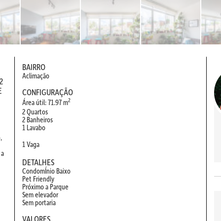
BAIRRO
Aclimação
2
E
CONFIGURAÇÃO
2
Área útil: 71.97 m
2 Quartos
2 Banheiros
1 Lavabo
,
1 Vaga
 a
DETALHES
CondomÍnio Baixo
Pet Friendly
Próximo a Parque
Sem elevador
Sem portaria
VALORES