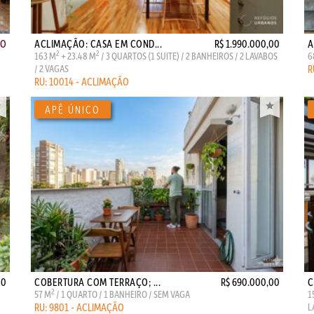
ÃO
ACLIMAÇÃO: CASA EM COND...
R$ 1.990.000,00
A
2
2
163 M
+ 23.48 M
/ 3 QUARTOS (1 SUITE) / 2 BANHEIROS / 2 LAVABOS
6
/ 2 VAGAS
R
RU: 10014 - ACLIMAÇÃO
00
COBERTURA COM TERRAÇO; ...
R$ 690.000,00
C
2
57 M
/ 1 QUARTO / 1 BANHEIRO / SEM VAGA
1
RU: 9801 - ACLIMAÇÃO
L