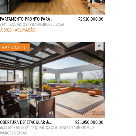
PARTAMENTO PRONTO PARA...
R$ 910.000,00
2
8 M
/ 2 QUARTOS / 2 BANHEIROS / 1 VAGA
U: 9913 - ACLIMAÇÃO
OBERTURA ESPETACULAR &...
R$ 1.950.000,00
2
2
56,27 M
+ 55.79 M
/ 2 QUARTOS (2 SUITES) / 2 BANHEIROS / 2
AVABOS / 3 VAGAS