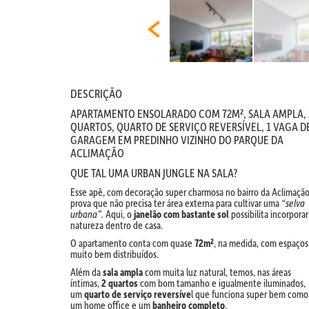
DESCRIÇÃO
APARTAMENTO ENSOLARADO COM 72M², SALA AMPLA, 
QUARTOS, QUARTO DE SERVIÇO REVERSÍVEL, 1 VAGA D
GARAGEM EM PREDINHO VIZINHO DO PARQUE DA
ACLIMAÇÃO
QUE TAL UMA URBAN JUNGLE NA SALA?
Esse apê, com decoração super charmosa no bairro da Aclimação
prova que não precisa ter área externa para cultivar uma
“selva
urbana”.
Aqui, o
janelão com bastante sol
possibilita incorporar
natureza dentro de casa.
O apartamento conta com quase
72m²
, na medida, com espaços
muito bem distribuídos.
Além da
sala ampla
com muita luz natural, temos, nas áreas
íntimas,
2 quartos
com bom tamanho e igualmente iluminados,
um
quarto de serviço reversíve
l que funciona super bem como
um home office e um
banheiro completo
.