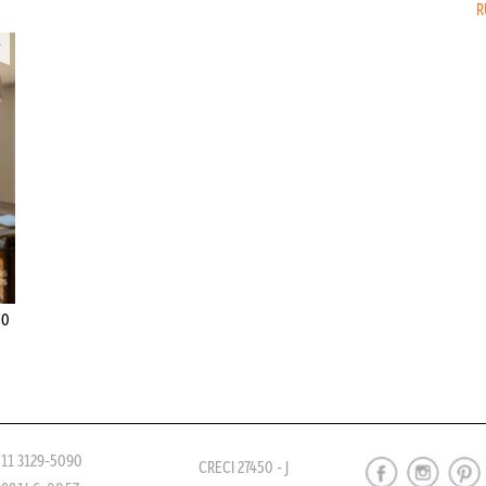
R
00
 11 3129-5090
CRECI 27450 - J