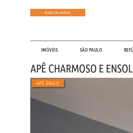
VENDA SEU IMÓVEL
IMÓVEIS
SÃO PAULO
REF
APÊ CHARMOSO E ENSOL
APÊ ÚNICO