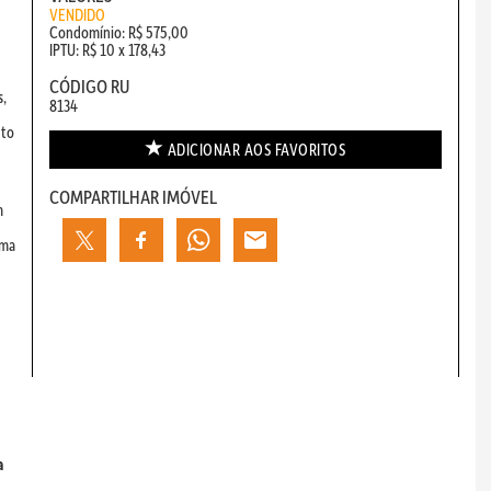
VENDIDO
Condomínio: R$ 575,00
IPTU: R$ 10 x 178,43
CÓDIGO RU
s,
8134
nto
ADICIONAR AOS
FAVORITOS
COMPARTILHAR IMÓVEL
m
Uma
a