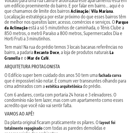
Voltado para uma rua calma e arborizada este apartamento está em
um edifício proeminente do bairro. E por falar em bairro… aqui é o
que chamamos de limite dos bairros
/
.
Aclimação
Vila Mariana
Localização estratégica por estar próximo do que esses bairros têm
de melhor nos quesitos lazer, acesso, comércios e serviços. O
Parque
está a só 5 minutinhos de caminhada, o Tênis Clube a
da Aclimação
850 metros, o metrô Paraíso a 800 metros, Supermercados Dia e
Horti Fruti a 3 minutinhos.
Tem mais! Na rua do prédio temos 3 locais bacanas referências no
bairro, a padaria
, a loja de produtos naturais
Recanto Doce
La
e o
.
Granolla
Mar de Café
ARQUITETURA PROTAGONISTA
O Edifício super bem cuidado dos anos 50 tem uma
fachada curva
que é impossível não notar. É comum ver transeuntes olhando para
cima admirados com a
do prédio.
estética arquitetônica
Com 6 andares, conta com portaria 24 horas e 3 elevadores. O
condomínio não tem lazer, mas com um apartamento como esses
acredito que você não vai sentir falta.
VAMOS AO APÊ!
Da planta original ficaram praticamente os pilares. O
layout foi
com todas as paredes demolidas e
totalmente repaginado