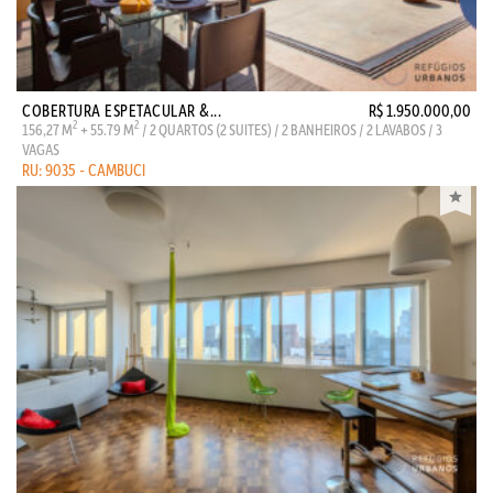
COBERTURA ESPETACULAR &...
R$ 1.950.000,00
2
2
156,27 M
+ 55.79 M
/ 2 QUARTOS (2 SUITES) / 2 BANHEIROS / 2 LAVABOS / 3
VAGAS
RU: 9035 - CAMBUCI