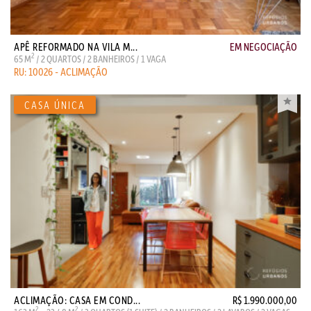
APÊ REFORMADO NA VILA M...
EM NEGOCIAÇÃO
2
65 M
/ 2 QUARTOS / 2 BANHEIROS / 1 VAGA
RU: 10026 - ACLIMAÇÃO
ACLIMAÇÃO: CASA EM COND...
R$ 1.990.000,00
2
2