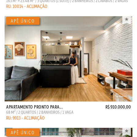
163 M
+ 23.48 M
/ 3 QUARTOS (1 SUITE) / 2 BANHEIROS / 2 LAVABOS / 2 VAGAS
RU: 10014 - ACLIMAÇÃO
APARTAMENTO PRONTO PARA...
R$ 910.000,00
2
68 M
/ 2 QUARTOS / 2 BANHEIROS / 1 VAGA
RU: 9913 - ACLIMAÇÃO