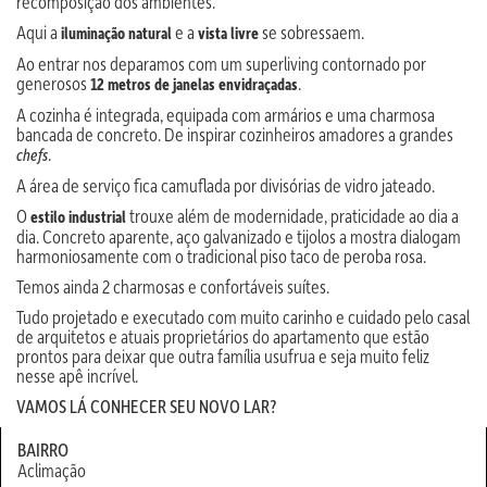
recomposição dos ambientes.
Aqui a
e a
se sobressaem.
iluminação natural
vista livre
Ao entrar nos deparamos com um superliving contornado por
generosos
.
12 metros de janelas envidraçadas
A cozinha é integrada, equipada com armários e uma charmosa
bancada de concreto. De inspirar cozinheiros amadores a grandes
.
chefs
A área de serviço fica camuflada por divisórias de vidro jateado.
O
trouxe além de modernidade, praticidade ao dia a
estilo industrial
dia. Concreto aparente, aço galvanizado e tijolos a mostra dialogam
harmoniosamente com o tradicional piso taco de peroba rosa.
Temos ainda 2 charmosas e confortáveis suítes.
Tudo projetado e executado com muito carinho e cuidado pelo casal
de arquitetos e atuais proprietários do apartamento que estão
prontos para deixar que outra família usufrua e seja muito feliz
nesse apê incrível.
VAMOS LÁ CONHECER SEU NOVO LAR?
BAIRRO
Aclimação