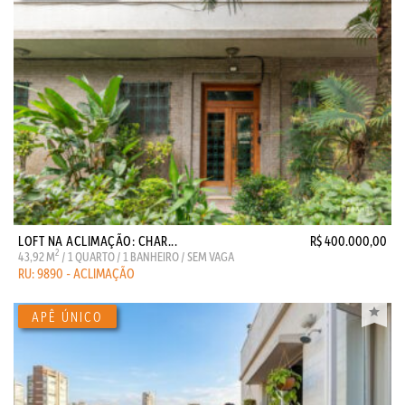
LOFT NA ACLIMAÇÃO: CHAR...
R$ 400.000,00
2
43,92 M
/ 1 QUARTO / 1 BANHEIRO / SEM VAGA
RU: 9890 - ACLIMAÇÃO