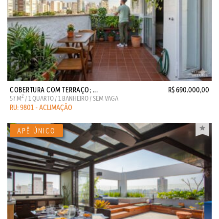
COBERTURA COM TERRAÇO; ...
R$ 690.000,00
2
57 M
/ 1 QUARTO / 1 BANHEIRO / SEM VAGA
RU: 9801 - ACLIMAÇÃO