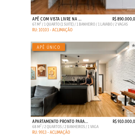
APÊ COM VISTA LIVRE NA ...
R$ 890.000,
2
67 M
/ 1 QUARTO (1 SUITE) / 1 BANHEIRO / 1 LAVABO / 2 VAGAS
RU: 10103 - ACLIMAÇÃO
APARTAMENTO PRONTO PARA...
R$ 910.000,
2
68 M
/ 2 QUARTOS / 2 BANHEIROS / 1 VAGA
RU: 9913 - ACLIMAÇÃO