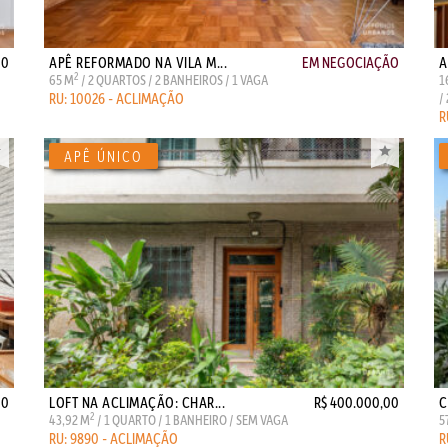
00
APÊ REFORMADO NA VILA M...
EM NEGOCIAÇÃO
A
2
65 M
/ 2 QUARTOS / 2 BANHEIROS / 1 VAGA
1
RU: 10026 - ACLIMAÇÃO
/
R
00
LOFT NA ACLIMAÇÃO: CHAR...
R$ 400.000,00
C
2
43,92 M
/ 1 QUARTO / 1 BANHEIRO / SEM VAGA
5
RU: 9890 - ACLIMAÇÃO
R