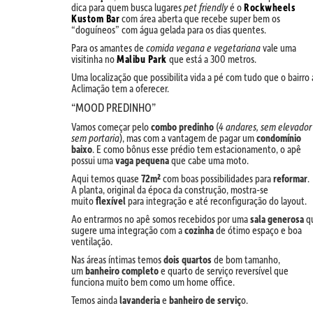
dica para quem busca lugares
pet friendly
é o
Rockwheels
Kustom Bar
com área aberta que recebe super bem os
“doguíneos” com água gelada para os dias quentes.
Para os amantes de
comida vegana e vegetariana
vale uma
visitinha no
Malibu Park
que está a 300 metros.
Uma localização que possibilita vida a pé com tudo que o bairro 
Aclimação tem a oferecer.
“MOOD PREDINHO”
Vamos começar pelo
combo predinho
(
4 andares, sem elevador
sem portaria
), mas com a vantagem de pagar um
condomínio
baixo
. E como bônus esse prédio tem estacionamento, o apê
possui uma
vaga pequena
que cabe uma moto.
Aqui temos quase
72m²
com boas possibilidades para
reformar
.
A planta, original da época da construção, mostra-se
muito
flexível
para integração e até reconfiguração do layout.
Ao entrarmos no apê somos recebidos por uma
sala generosa
q
sugere uma integração com a
cozinha
de ótimo espaço e boa
ventilação.
Nas áreas íntimas temos
dois quartos
de bom tamanho,
um
banheiro completo
e quarto de serviço reversível que
funciona muito bem como um home office.
Temos ainda
lavanderia
e
banheiro de serviç
o.