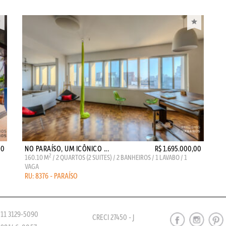
00
NO PARAÍSO, UM ICÔNICO ...
R$ 1.695.000,00
2
160.10 M
/ 2 QUARTOS (2 SUITES) / 2 BANHEIROS / 1 LAVABO / 1
VAGA
RU: 8376 - PARAÍSO
 11 3129-5090
CRECI 27450 - J