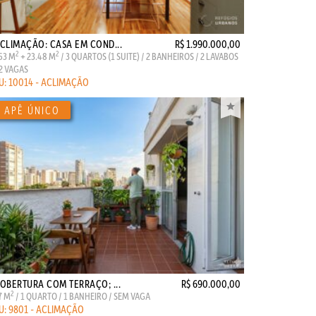
CLIMAÇÃO: CASA EM COND...
R$ 1.990.000,00
2
2
63 M
+ 23.48 M
/ 3 QUARTOS (1 SUITE) / 2 BANHEIROS / 2 LAVABOS
 2 VAGAS
U: 10014 - ACLIMAÇÃO
OBERTURA COM TERRAÇO; ...
R$ 690.000,00
2
7 M
/ 1 QUARTO / 1 BANHEIRO / SEM VAGA
U: 9801 - ACLIMAÇÃO