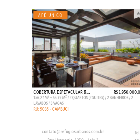
COBERTURA ESPETACULAR &...
R$ 1.950.000,
2
2
156,27 M
+ 55.79 M
/ 2 QUARTOS (2 SUITES) / 2 BANHEIROS / 2
LAVABOS / 3 VAGAS
RU: 9035 - CAMBUCI
contato@refugiosurbanos.com.br
Tel