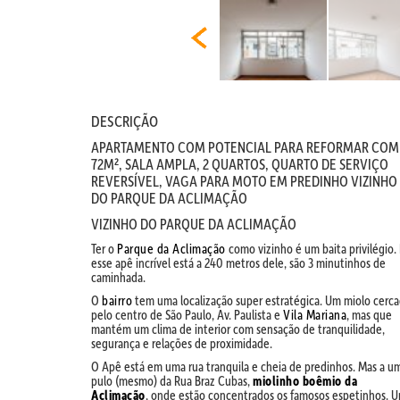
DESCRIÇÃO
APARTAMENTO COM POTENCIAL PARA REFORMAR COM
72M², SALA AMPLA, 2 QUARTOS, QUARTO DE SERVIÇO
REVERSÍVEL, VAGA PARA MOTO EM PREDINHO VIZINHO
DO PARQUE DA ACLIMAÇÃO
VIZINHO DO PARQUE DA ACLIMAÇÃO
Ter o
Parque da Aclimação
como vizinho é um baita privilégio.
esse apê incrível está a 240 metros dele, são 3 minutinhos de
caminhada.
O
bairro
tem uma localização super estratégica. Um miolo cerc
pelo centro de São Paulo, Av. Paulista e
Vila Mariana
, mas que
mantém um clima de interior com sensação de tranquilidade,
segurança e relações de proximidade.
O Apê está em uma rua tranquila e cheia de predinhos. Mas a u
pulo (mesmo) da Rua Braz Cubas,
miolinho boêmio da
Aclimação
, onde estão concentrados os famosos espetinhos. 