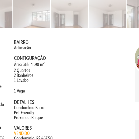
BAIRRO
Aclimação
CONFIGURAÇÃO
2
Área útil: 71.98 m
2 Quartos
2 Banheiros
1 Lavabo
 E
1 Vaga
DETALHES
ado
CondomÍnio Baixo
Pet Friendly
Próximo a Parque
m
VALORES
VENDIDO
Uma
Condomínio: R$ 467,50