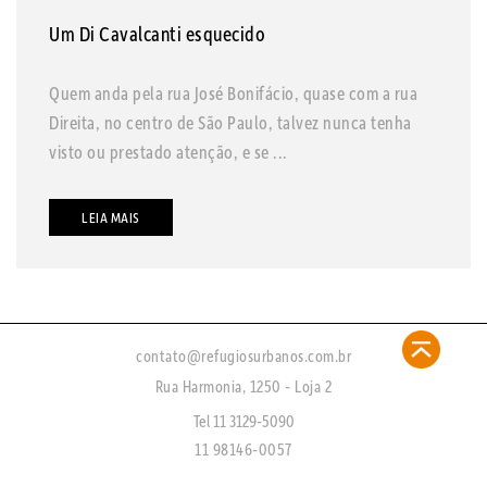
Um Di Cavalcanti esquecido
Quem anda pela rua José Bonifácio, quase com a rua
Direita, no centro de São Paulo, talvez nunca tenha
visto ou prestado atenção, e se ...
LEIA MAIS
contato@refugiosurbanos.com.br
Rua Harmonia, 1250 - Loja 2
Tel 11 3129-5090
11 98146-0057