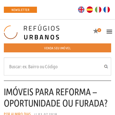
EN
ES
IT
FR
NEWSLETTER
Favoritos
0
Tog
navi
VENDA SEU IMÓVEL
IMÓVEIS PARA REFORMA –
OPORTUNIDADE OU FURADA?
POR ALMIRO DIAS
// 03.07.2018