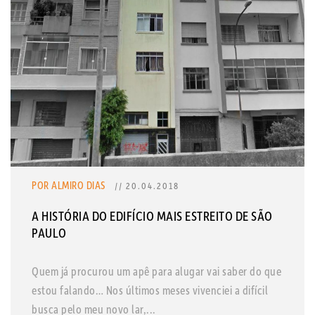
POR ALMIRO DIAS
// 20.04.2018
A HISTÓRIA DO EDIFÍCIO MAIS ESTREITO DE SÃO
PAULO
Quem já procurou um apê para alugar vai saber do que
estou falando… Nos últimos meses vivenciei a difícil
busca pelo meu novo lar,...