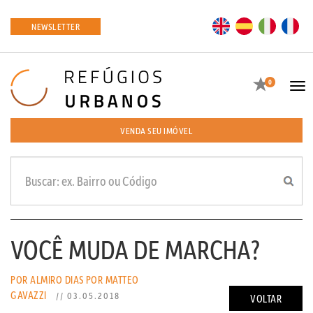
EN
ES
IT
FR
NEWSLETTER
Favoritos
0
Tog
navi
VENDA SEU IMÓVEL
VOCÊ MUDA DE MARCHA?
POR ALMIRO DIAS
POR MATTEO
GAVAZZI
// 03.05.2018
VOLTAR