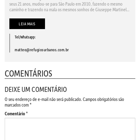
seus 21 anos, mudou-se para São Paulo em 2010, fazendo o mesmo
caminho e trazendo na mala os mesmos sonhos de Giuseppe Martinel...
LEIA MAIS
Tel/Whatsapp:
matteo@refugiosurbanos.com.br
COMENTÁRIOS
DEIXE UM COMENTÁRIO
O seu endereço de e-mail não será publicado.
Campos obrigatórios são
marcados com
*
Comentário
*