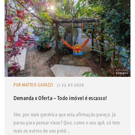
POR MATTEO GAVAZZI
// 22.07.2020
Demanda x Oferta – Todo imóvel é escasso!
Sim, por mais genérica que esta afirmação pareça. Já
parou para pensar nisso? Que, como o seu apê, só tem
mais os outros do seu préd...