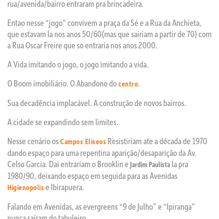
rua/avenida/bairro entraram pra brincadeira.
Entao nesse “jogo” convivem a praça da Sé e a Rua da Anchieta,
que estavam la nos anos 50/60(mas que sairiam a partir de 70) com
a Rua Oscar Freire que so entraria nos anos 2000.
A Vida imitando o jogo, o jogo imitando a vida.
O Boom imobiliário. O Abandono do
.
centro
Sua decadência implacável. A construção de novos bairros.
A cidade se expandindo sem limites.
Nesse cenário os
Resistiriam ate a década de 1970
Campos Eliseos
dando espaço para uma repentina aparição/desaparição da Av.
Celso Garcia. Dai entrariam o Brooklin e
la pra
Jardim Paulista
1980/90, deixando espaço em seguida para as Avenidas
e Ibirapuera.
Higienopolis
Falando em Avenidas, as evergreens “9 de Julho” e “Ipiranga”
nunca saíram do tabuleiro.