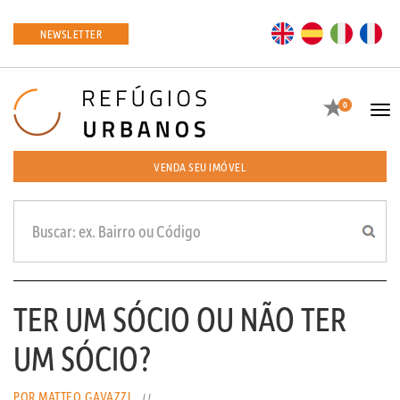
EN
ES
IT
FR
NEWSLETTER
Favoritos
0
Tog
navi
VENDA SEU IMÓVEL
TER UM SÓCIO OU NÃO TER
UM SÓCIO?
POR MATTEO GAVAZZI
//