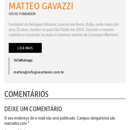
MATTEO GAVAZZI
SÓCIO-FUNDADOR
Fundador da Refúgios Urbanos, nasceu em Roma, Itália, onde viveu até
seus 21 anos, mudou-se para São Paulo em 2010, fazendo o mesmo
caminho e trazendo na mala os mesmos sonhos de Giuseppe Martinel...
LEIA MAIS
Tel/Whatsapp:
matteo@refugiosurbanos.com.br
COMENTÁRIOS
DEIXE UM COMENTÁRIO
O seu endereço de e-mail não será publicado.
Campos obrigatórios são
marcados com
*