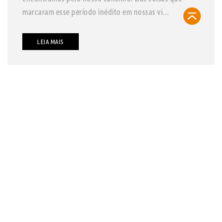
marcaram esse período inédito em nossas vi...
LEIA MAIS
contato@refugiosurbanos.com.br
Rua Harmonia, 1250 - Loja 2
Tel 11 3129-5090
11 98146-0057
CRECI 27450 - J
FAQ
CADASTRE-SE