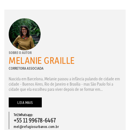
SOBRE O AUTOR
MELANIE GRAILLE
CORRETORA ASSOCIADA
Nascida em Barcelona, Melanie passou a infância pulando de cidade em
cidade - Buenos Aires, Rio de Janeiro e Brasília - mas São Paulo foi a
cidade que ela escolheu para viver depois de se formar em...
LEIA MAIS
Tel/Whatsapp:
+55 11 99678-6467
mel@refugiosurbanos.com.br