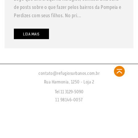
de posts sobre o que fazer pelos bairros da Pompeia e
Perdizes com seus filhos. No pri...
LEIA MAIS
contato@refugiosurbanos.com.br
Rua Harmonia, 1250 - Loja 2
Tel 11 3129-5090
11 98146-0057
CRECI 27450 - J