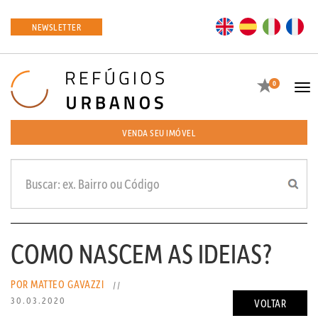
EN
ES
IT
FR
NEWSLETTER
Favoritos
0
Tog
navi
VENDA SEU IMÓVEL
COMO NASCEM AS IDEIAS?
POR MATTEO GAVAZZI
//
30.03.2020
VOLTAR