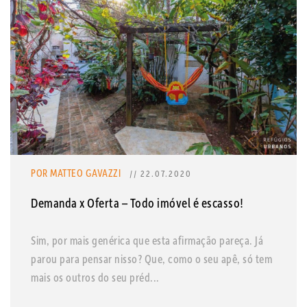
POR MATTEO GAVAZZI
// 22.07.2020
Demanda x Oferta – Todo imóvel é escasso!
Sim, por mais genérica que esta afirmação pareça. Já
parou para pensar nisso? Que, como o seu apê, só tem
mais os outros do seu préd...