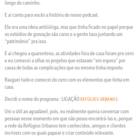
longo do caminho.
E aí conto para vocês a história do nosso podcast.
Ele era uma ideia antiiiiiiiga, mas que tinha ficado no papel porque
os estúdios de gravação são caros e a gente tava juntando um
“patrimônio” pra isso.
E aí chegou a quarentena, as atividades fora de casa foram pro zero
e eu comecei a olhar os projetos que estavam “em espera” por
causa de todas as complicações que eu mesmo tinha imposto.
Rasguei tudo e comecei do zero com os elementos que tinha em
casa.
Decidi o nome do programa : LIGAÇÃO
.
REFÚGIOS URBANOS
Uni o útil ao agradável, pois, eu realmente queria conversar com
pessoas nesse momento em que não posso encontrá-las e, porque
a rede da Refúgios Urbanos tem conhecidos, amigos e clientes
incríveis com os quais papear e criar conteúdo relevante.