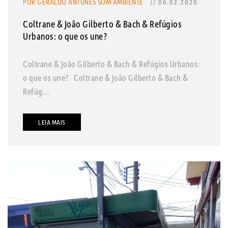
POR GERALDO ANTUNES
SOM AMBIENTE
// 06.02.2020
Coltrane & João Gilberto & Bach & Refúgios
Urbanos: o que os une?
Coltrane & João Gilberto & Bach & Refúgios Urbanos:
o que os une? Coltrane & João Gilberto & Bach &
Refúg...
LEIA MAIS