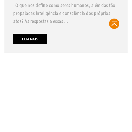
O que nos define como seres humanos, além das tão
propaladas inteligência e consciência dos próprios
atos? As respostas a essas ...
LEIA MAIS
contato@refugiosurbanos.com.br
Rua Harmonia, 1250 - Loja 2
Tel 11 3129-5090
11 98146-0057
CRECI 27450 - J