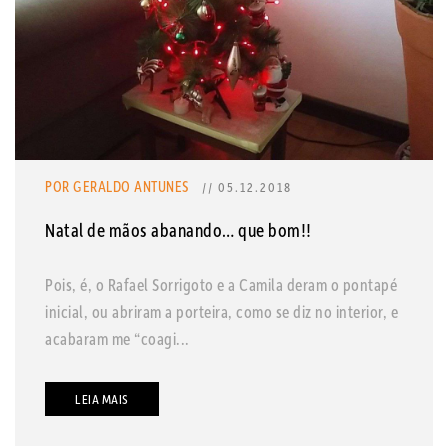
POR GERALDO ANTUNES
// 05.12.2018
Natal de mãos abanando… que bom!!
Pois, é, o Rafael Sorrigoto e a Camila deram o pontapé
inicial, ou abriram a porteira, como se diz no interior, e
acabaram me “coagi...
LEIA MAIS