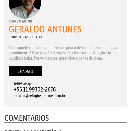
SOBRE O AUTOR
GERALDO ANTUNES
CORRETOR ASSOCIADO
Sabe aquele cara que sabe fazer um pouco de tudo e tem o dom para
atendimento? Esse cara é o Geraldo. Sua formação e atuação são
multifacetadas. Por vários anos, gerenciou a banca de jornal...
LEIA MAIS
Tel/Whatsapp:
+55 11 99302-2676
geraldo@refugiosurbanos.com.br
COMENTÁRIOS