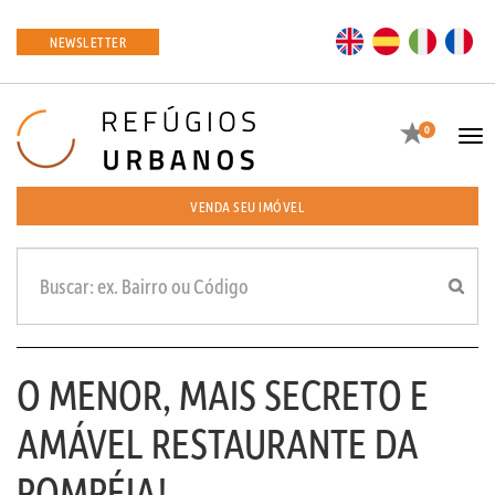
EN
ES
IT
FR
NEWSLETTER
Favoritos
0
Tog
navi
VENDA SEU IMÓVEL
O MENOR, MAIS SECRETO E
AMÁVEL RESTAURANTE DA
POMPÉIA!