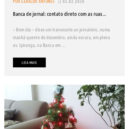
POR GERALDO ANTUNES
// 01.02.2019
Banca de jornal: contato direto com as ruas…
– Bom dia – disse um transeunte ao jornaleiro, numa
manhã quente de dezembro, ainda escura, em plena
av. Ipiranga, na Banca em ...
LEIA MAIS