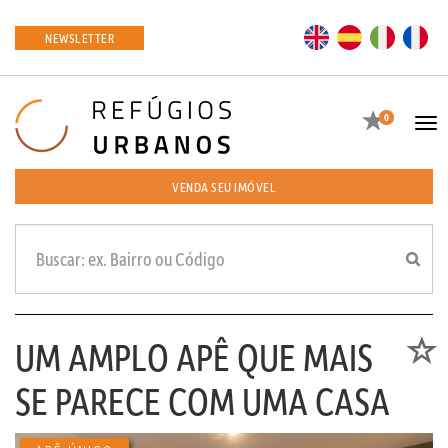
EN
ES
IT
FR
NEWSLETTER
Favoritos
0
Tog
navi
VENDA SEU IMÓVEL
UM AMPLO APÊ QUE MAIS
Favori
SE PARECE COM UMA CASA