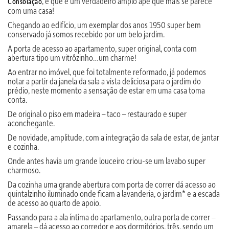
, e que é um verdadeiro amplo apê que mais se parece
Consolação
com uma casa!
Chegando ao edifício, um exemplar dos anos 1950 super bem
conservado já somos recebido por um belo jardim.
A porta de acesso ao apartamento, super original, conta com
abertura tipo um vitrôzinho…um charme!
Ao entrar no imóvel, que foi totalmente reformado, já podemos
notar a partir da janela da sala a vista deliciosa para o jardim do
prédio, neste momento a sensação de estar em uma casa toma
conta.
De original o piso em madeira – taco – restaurado e super
aconchegante.
De novidade, amplitude, com a integração da sala de estar, de jantar
e cozinha.
Onde antes havia um grande louceiro criou-se um lavabo super
charmoso.
Da cozinha uma grande abertura com porta de correr dá acesso ao
quintalzinho iluminado onde ficam a lavanderia, o jardim* e a escada
de acesso ao quarto de apoio.
Passando para a ala íntima do apartamento, outra porta de correr –
amarela – dá acesso ao corredor e aos dormitórios, três, sendo um