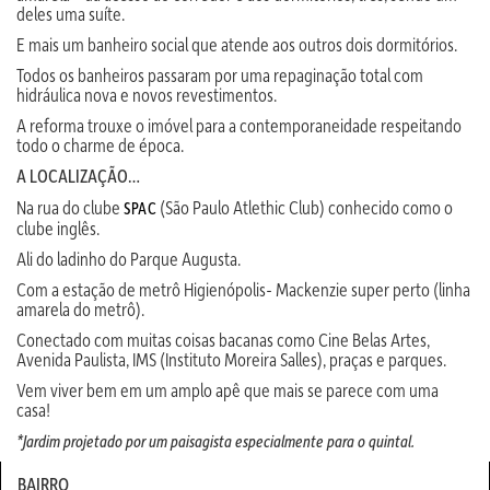
deles uma suíte.
E mais um banheiro social que atende aos outros dois dormitórios.
Todos os banheiros passaram por uma repaginação total com
hidráulica nova e novos revestimentos.
A reforma trouxe o imóvel para a contemporaneidade respeitando
todo o charme de época.
A LOCALIZAÇÃO…
Na rua do clube
(São Paulo Atlethic Club) conhecido como o
SPAC
clube inglês.
Ali do ladinho do Parque Augusta.
Com a estação de metrô Higienópolis- Mackenzie super perto (linha
amarela do metrô).
Conectado com muitas coisas bacanas como Cine Belas Artes,
Avenida Paulista, IMS (Instituto Moreira Salles), praças e parques.
Vem viver bem em um amplo apê que mais se parece com uma
casa!
*Jardim projetado por um paisagista especialmente para o quintal.
BAIRRO