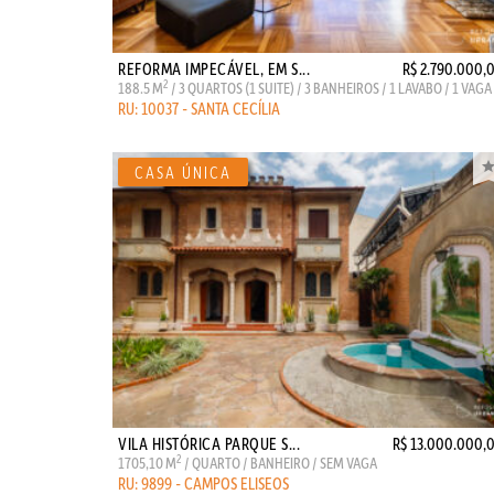
REFORMA IMPECÁVEL, EM S...
R$ 2.790.000,
2
188.5 M
/ 3 QUARTOS (1 SUITE) / 3 BANHEIROS / 1 LAVABO / 1 VAGA
RU: 10037 - SANTA CECÍLIA
VILA HISTÓRICA PARQUE S...
R$ 13.000.000,
2
1705,10 M
/ QUARTO / BANHEIRO / SEM VAGA
RU: 9899 - CAMPOS ELISEOS