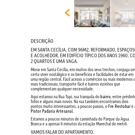
DESCRIÇÃO
EM SANTA CECÍLIA, COM 96M2, REFORMADO, ESPAÇO
E ACOLHEDOR, EM EDIFÍCIO TÍPICO DOS ANOS 1960, C
2 QUARTOS E UMA VAGA.
Morar em Santa Cecília, em muitos dos seus trechos, conjuga u
certo viver nostáligico e os benefícios e facilidades de estar em
uma região central. Fácil acesso a comércios ou mais modernos 
mais tradicionais, transporte fácil e bairros vizinhos que
complementam qualquer necessidade.
Aqui estamos na Rua Tupi, rua tranquila do
bairro
, entre prédin
fofos e alguns mais novos. Na rua também encontramos dois
pontos muito interessantes, a poucos passos, o
Fre Restobar
e 
Pistor Padaria Artesanal.
Estamos a poucos minutos de caminhada do Parque da Agua
Branca e a apenas 6 minutos da estação Marechal do metrô.
VAMOS FALAR DO APARTAMENTO.