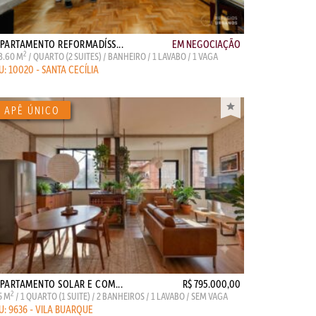
PARTAMENTO REFORMADÍSS...
EM NEGOCIAÇÃO
2
3.60 M
/ QUARTO (2 SUITES) / BANHEIRO / 1 LAVABO / 1 VAGA
U: 10020 - SANTA CECÍLIA
PARTAMENTO SOLAR E COM...
R$ 795.000,00
2
5 M
/ 1 QUARTO (1 SUITE) / 2 BANHEIROS / 1 LAVABO / SEM VAGA
U: 9636 - VILA BUARQUE