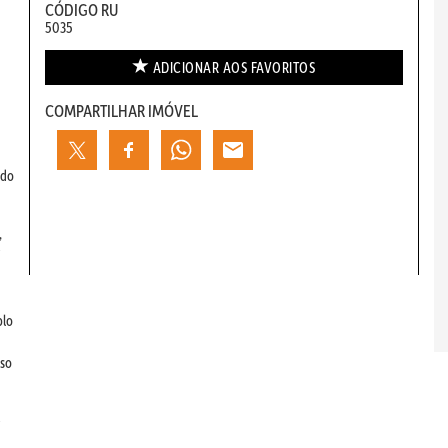
CÓDIGO RU
5035
ADICIONAR AOS
FAVORITOS
COMPARTILHAR IMÓVEL
 do
,
e
plo
aso
e