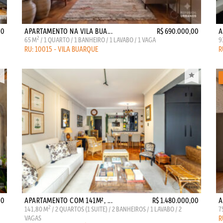
00
APARTAMENTO NA VILA BUA...
R$ 690.000,00
A
2
65 M
/ 1 QUARTO / 1 BANHEIRO / 1 LAVABO / 1 VAGA
9
RU: 10015 - VILA BUARQUE
R
00
APARTAMENTO COM 141M², ...
R$ 1.480.000,00
A
2
141,80 M
/ 2 QUARTOS (1 SUITE) / 2 BANHEIROS / 1 LAVABO / 2
7
VAGAS
R