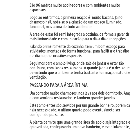
São 96 metros muito acolhedores e com ambientes muito
espaçosos.
Logo ao entrarmos, a primeira reação é muito bacana. Já no
charmoso hall, nota-se o a criação de um espaço iluminado,
funcional, mas acima de tudo acolhedor.
A área de estar foi semi integrada a cozinha, de forma a garantir
mais liminosidade e comunicação para o dia a dia e recepções.
Falando primeiramente da cozinha, tem um bom espaço para
atividades, montada de forma funcional, para facilitar o trabalho
dia dia ou para ocasiões especiais
Seguimos para o amplo living, onde sala de jantar e estar são
contínuos, com tacos restaurados. A grande janela é o destaque
permitindo que o ambiente tenha bastante iluminação natural 
ventilação.
PASSANDO PARA A ÁREA ÍNTIMA
Um corredor muito charmosos, nos leva aos dois dormitório. Am
e com armários restaurados e também grandes janelas.
Estes ambientes são servidos por um grande banheiro, porém c
haja necessidade, o último quarto pode eventualmete ser
configurado pra suíte.
A planta permite que uma grande área de apoio seja integrada 
aproveitada, configurando um novo banheiro, e eventulamente,