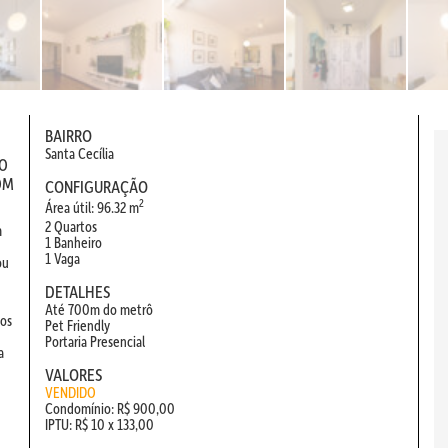
BAIRRO
Santa Cecília
SO
OM
CONFIGURAÇÃO
2
Área útil: 96.32 m
2 Quartos
m
1 Banheiro
1 Vaga
ou
DETALHES
Até 700m do metrô
hos
Pet Friendly
Portaria Presencial
a
VALORES
VENDIDO
Condomínio: R$ 900,00
IPTU: R$ 10 x 133,00