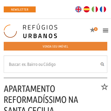
EN
ES
IT
FR
NEWSLETTER
Favoritos
0
Tog
navi
VENDA SEU IMÓVEL
APARTAMENTO
Favori
REFORMADÍSSIMO NA
SANTA CECILIA