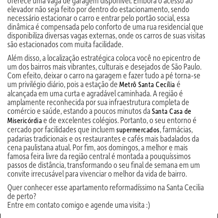
oferece uma vaga de garagem disponível. Embora o acesso ao
elevador não seja feito por dentro do estacionamento, sendo
necessário estacionar o carro e entrar pelo portão social, essa
dinâmica é compensada pelo conforto de uma rua residencial que
disponibiliza diversas vagas externas, onde os carros de suas visitas
são estacionados com muita facilidade.
Além disso, a localização estratégica coloca você no epicentro de
um dos bairros mais vibrantes, culturais e desejados de São Paulo.
Com efeito, deixar o carro na garagem e fazer tudo a pé torna-se
um privilégio diário, pois a estação de
é
Metrô Santa Cecília
alcançada em uma curta e agradável caminhada. A região é
amplamente reconhecida por sua infraestrutura completa de
comércio e saúde, estando a poucos minutos da
Santa Casa de
e de excelentes colégios. Portanto, o seu entorno é
Misericórdia
cercado por facilidades que incluem
, farmácias,
supermercados
padarias tradicionais e os restaurantes e cafés mais badalados da
cena paulistana atual. Por fim, aos domingos, a melhor e mais
famosa feira livre da região central é montada a pouquíssimos
passos de distância, transformando o seu final de semana em um
convite irrecusável para vivenciar o melhor da vida de bairro.
Quer conhecer esse apartamento reformadíssimo na Santa Cecilia
de perto?
Entre em contato comigo e agende uma visita :)