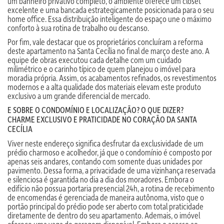
um banheiro privativo completo, o ambiente oferece um closet
excelente e uma bancada estrategicamente posicionada para o seu
home office. Essa distribuição inteligente do espaço une o máximo
conforto à sua rotina de trabalho ou descanso.
Por fim, vale destacar que os proprietários concluíram a reforma
deste apartamento na Santa Cecília no final de março deste ano. A
equipe de obras executou cada detalhe com um cuidado
milimétrico e o carinho típico de quem planejou o imóvel para
moradia própria. Assim, os acabamentos refinados, os revestimentos
modernos e a alta qualidade dos materiais elevam este produto
exclusivo a um grande diferencial de mercado.
E SOBRE O CONDOMÍNIO E LOCALIZAÇÃO? O QUE DIZER?
CHARME EXCLUSIVO E PRATICIDADE NO CORAÇÃO DA SANTA
CECÍLIA
Viver neste endereço significa desfrutar da exclusividade de um
prédio charmoso e acolhedor, já que o condomínio é composto por
apenas seis andares, contando com somente duas unidades por
pavimento. Dessa forma, a privacidade de uma vizinhança reservada
e silenciosa é garantida no dia a dia dos moradores. Embora o
edifício não possua portaria presencial 24h, a rotina de recebimento
de encomendas é gerenciada de maneira autônoma, visto que o
portão principal do prédio pode ser aberto com total praticidade
diretamente de dentro do seu apartamento. Ademais, o imóvel