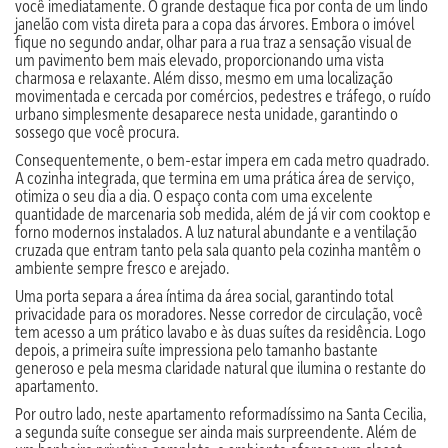
você imediatamente. O grande destaque fica por conta de um lindo
janelão com vista direta para a copa das árvores. Embora o imóvel
fique no segundo andar, olhar para a rua traz a sensação visual de
um pavimento bem mais elevado, proporcionando uma vista
charmosa e relaxante. Além disso, mesmo em uma localização
movimentada e cercada por comércios, pedestres e tráfego, o ruído
urbano simplesmente desaparece nesta unidade, garantindo o
sossego que você procura.
Consequentemente, o bem-estar impera em cada metro quadrado.
A cozinha integrada, que termina em uma prática área de serviço,
otimiza o seu dia a dia. O espaço conta com uma excelente
quantidade de marcenaria sob medida, além de já vir com cooktop e
forno modernos instalados. A luz natural abundante e a ventilação
cruzada que entram tanto pela sala quanto pela cozinha mantêm o
ambiente sempre fresco e arejado.
Uma porta separa a área íntima da área social, garantindo total
privacidade para os moradores. Nesse corredor de circulação, você
tem acesso a um prático lavabo e às duas suítes da residência. Logo
depois, a primeira suíte impressiona pelo tamanho bastante
generoso e pela mesma claridade natural que ilumina o restante do
apartamento.
Por outro lado, neste apartamento reformadíssimo na Santa Cecilia,
a segunda suíte consegue ser ainda mais surpreendente. Além de