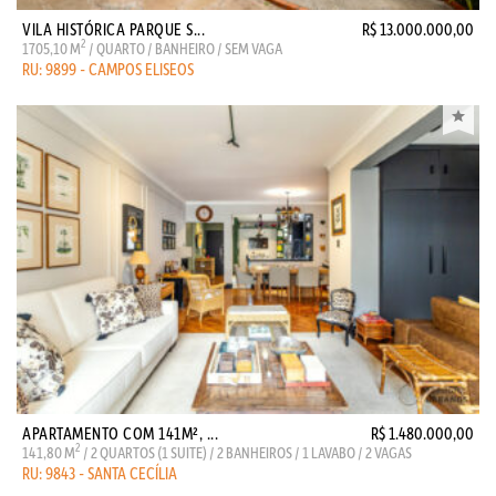
VILA HISTÓRICA PARQUE S...
R$ 13.000.000,00
2
1705,10 M
/ QUARTO / BANHEIRO / SEM VAGA
RU: 9899 - CAMPOS ELISEOS
APARTAMENTO COM 141M², ...
R$ 1.480.000,00
2
141,80 M
/ 2 QUARTOS (1 SUITE) / 2 BANHEIROS / 1 LAVABO / 2 VAGAS
RU: 9843 - SANTA CECÍLIA