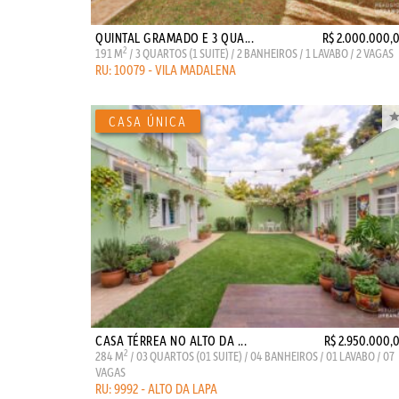
QUINTAL GRAMADO E 3 QUA...
R$ 2.000.000,
2
191 M
/ 3 QUARTOS (1 SUITE) / 2 BANHEIROS / 1 LAVABO / 2 VAGAS
RU: 10079 - VILA MADALENA
CASA TÉRREA NO ALTO DA ...
R$ 2.950.000,
2
284 M
/ 03 QUARTOS (01 SUITE) / 04 BANHEIROS / 01 LAVABO / 07
VAGAS
RU: 9992 - ALTO DA LAPA