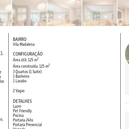
BAIRRO
Vila Madalena
),
CONFIGURAÇÃO
2
Área útil: 125 m
2
Área construída: 125 m
3 Quartos (1 Suíte)
e
1 Banheiro
a
1 Lavabo
das
2 Vagas
DETALHES
Lazer
Pet Friendly
Piscina
to,
Portaria 24hs
Portaria Presencial