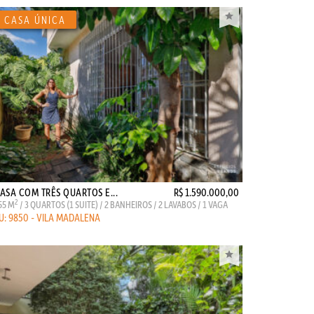
ASA COM TRÊS QUARTOS E...
R$ 1.590.000,00
2
55 M
/ 3 QUARTOS (1 SUITE) / 2 BANHEIROS / 2 LAVABOS / 1 VAGA
U: 9850 - VILA MADALENA