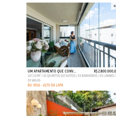
UM APARTAMENTO QUE CONV...
R$ 2.800.000,
2
167,10 M
/ 02 QUARTOS (02 SUITES) / 03 BANHEIROS / 01 LAVABO /
03 VAGAS
RU: 9916 - ALTO DA LAPA