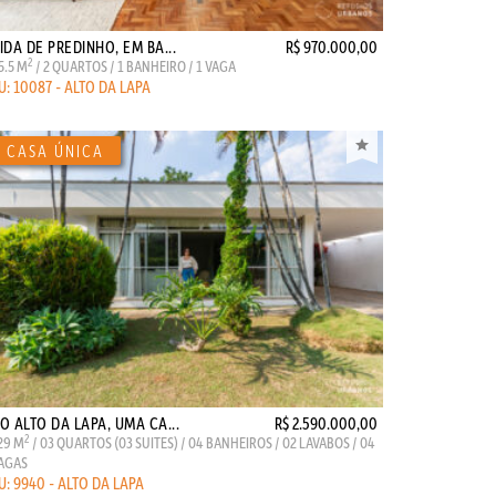
IDA DE PREDINHO, EM BA...
R$ 970.000,00
2
5.5 M
/ 2 QUARTOS / 1 BANHEIRO / 1 VAGA
U: 10087 - ALTO DA LAPA
O ALTO DA LAPA, UMA CA...
R$ 2.590.000,00
2
29 M
/ 03 QUARTOS (03 SUITES) / 04 BANHEIROS / 02 LAVABOS / 04
AGAS
U: 9940 - ALTO DA LAPA