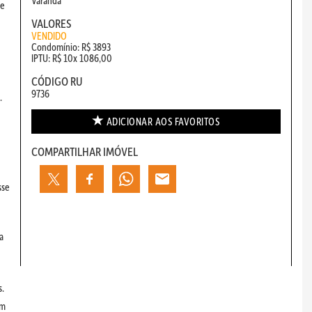
Varanda
de
VALORES
VENDIDO
Condomínio: R$ 3893
IPTU: R$ 10x 1086,00
CÓDIGO RU
9736
.
ADICIONAR AOS
FAVORITOS
COMPARTILHAR IMÓVEL
sse
a
s.
om