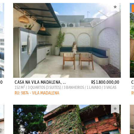
00
CASA NA VILA MADALENA, ...
R$ 1.800.000,00
C
2
152 M
/ 3 QUARTOS (3 SUITES) / 3 BANHEIROS / 1 LAVABO / 3 VAGAS
1
RU: 9874 - VILA MADALENA
R