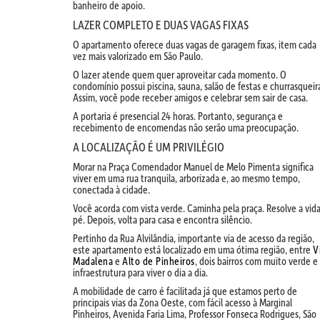
banheiro de apoio.
LAZER COMPLETO E DUAS VAGAS FIXAS
O apartamento oferece duas vagas de garagem fixas, item cada
vez mais valorizado em São Paulo.
O lazer atende quem quer aproveitar cada momento. O
condomínio possui piscina, sauna, salão de festas e churrasqueir
Assim, você pode receber amigos e celebrar sem sair de casa.
A portaria é presencial 24 horas. Portanto, segurança e
recebimento de encomendas não serão uma preocupação.
A LOCALIZAÇÃO É UM PRIVILÉGIO
Morar na Praça Comendador Manuel de Melo Pimenta significa
viver em uma rua tranquila, arborizada e, ao mesmo tempo,
conectada à cidade.
Você acorda com vista verde. Caminha pela praça. Resolve a vida
pé. Depois, volta para casa e encontra silêncio.
Pertinho da Rua Alvilândia, importante via de acesso da região,
este apartamento está localizado em uma ótima região, entre
V
Madalena
e
Alto de Pinheiros
, dois bairros com muito verde e
infraestrutura para viver o dia a dia.
A mobilidade de carro é facilitada já que estamos perto de
principais vias da Zona Oeste, com fácil acesso à Marginal
Pinheiros, Avenida Faria Lima, Professor Fonseca Rodrigues, São