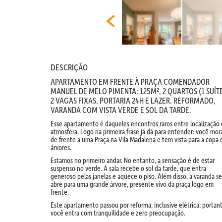
DESCRIÇÃO
APARTAMENTO EM FRENTE À PRAÇA COMENDADOR
MANUEL DE MELO PIMENTA: 125M², 2 QUARTOS (1 SUÍTE
2 VAGAS FIXAS, PORTARIA 24H E LAZER. REFORMADO,
VARANDA COM VISTA VERDE E SOL DA TARDE.
Esse apartamento é daqueles encontros raros entre localização 
atmosfera. Logo na primeira frase já dá para entender: você mor
de frente a uma Praça na Vila Madalena e tem vista para a copa 
árvores.
Estamos no primeiro andar. No entanto, a sensação é de estar
suspenso no verde. A sala recebe o sol da tarde, que entra
generoso pelas janelas e aquece o piso. Além disso, a varanda se
abre para uma grande árvore, presente vivo da praça logo em
frente.
Este apartamento passou por reforma, inclusive elétrica; portan
você entra com tranquilidade e zero preocupação.