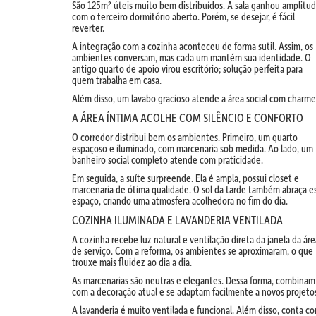
São 125m² úteis muito bem distribuídos. A sala ganhou amplitu
com o terceiro dormitório aberto. Porém, se desejar, é fácil
reverter.
A integração com a cozinha aconteceu de forma sutil. Assim, os
ambientes conversam, mas cada um mantém sua identidade. O
antigo quarto de apoio virou escritório; solução perfeita para
quem trabalha em casa.
Além disso, um lavabo gracioso atende a área social com charme
A ÁREA ÍNTIMA ACOLHE COM SILÊNCIO E CONFORTO
O corredor distribui bem os ambientes. Primeiro, um quarto
espaçoso e iluminado, com marcenaria sob medida. Ao lado, um
banheiro social completo atende com praticidade.
Em seguida, a suíte surpreende. Ela é ampla, possui closet e
marcenaria de ótima qualidade. O sol da tarde também abraça e
espaço, criando uma atmosfera acolhedora no fim do dia.
COZINHA ILUMINADA E LAVANDERIA VENTILADA
A cozinha recebe luz natural e ventilação direta da janela da áre
de serviço. Com a reforma, os ambientes se aproximaram, o que
trouxe mais fluidez ao dia a dia.
As marcenarias são neutras e elegantes. Dessa forma, combinam
com a decoração atual e se adaptam facilmente a novos projeto
A lavanderia é muito ventilada e funcional. Além disso, conta c