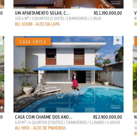
00
UM APARTAMENTO SOLAR, C...
R$ 1.390.000,00
V
2
105.4 M
/ 3 QUARTOS (1 SUITE) / 2 BANHEIROS / 1 VAGA
8
RU: 10088 - ALTO DA LAPA
R
00
CASA COM CHARME DOS ANO...
R$ 2.900.000,00
N
2
410 M
/ 4 QUARTOS (2 SUITES) / 3 BANHEIROS / 1 LAVABO / 4 VAGAS
3
RU: 9991 - ALTO DE PINHEIROS
V
R