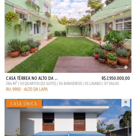
CASA TÉRREA NO ALTO DA ...
R$ 2.950.000,00
2
284 M
/ 03 QUARTOS (01 SUITE) / 04 BANHEIROS / 01 LAVABO / 07 VAGAS
RU: 9992 - ALTO DA LAPA