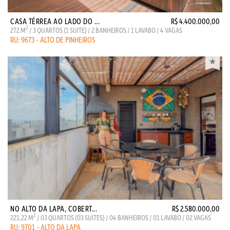
CASA TÉRREA AO LADO DO ...
R$ 4.400.000,00
2
272 M
/ 3 QUARTOS (1 SUITE) / 2 BANHEIROS / 1 LAVABO / 4 VAGAS
RU: 9673 - ALTO DE PINHEIROS
NO ALTO DA LAPA, COBERT...
R$ 2.580.000,00
2
221,22 M
/ 03 QUARTOS (03 SUITES) / 04 BANHEIROS / 01 LAVABO / 02 VAGAS
RU: 9701 - ALTO DA LAPA