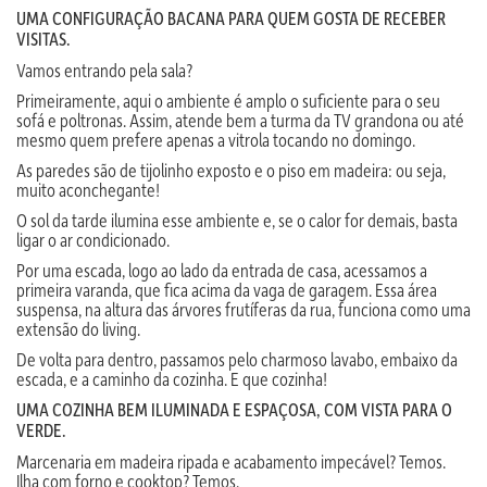
UMA CONFIGURAÇÃO BACANA PARA QUEM GOSTA DE RECEBER
VISITAS.
Vamos entrando pela sala?
Primeiramente, aqui o ambiente é amplo o suficiente para o seu
sofá e poltronas. Assim, atende bem a turma da TV grandona ou até
mesmo quem prefere apenas a vitrola tocando no domingo.
As paredes são de tijolinho exposto e o piso em madeira: ou seja,
muito aconchegante!
O sol da tarde ilumina esse ambiente e, se o calor for demais, basta
ligar o ar condicionado.
Por uma escada, logo ao lado da entrada de casa, acessamos a
primeira varanda, que fica acima da vaga de garagem. Essa área
suspensa, na altura das árvores frutíferas da rua, funciona como uma
extensão do living.
De volta para dentro, passamos pelo charmoso lavabo, embaixo da
escada, e a caminho da cozinha. E que cozinha!
UMA COZINHA BEM ILUMINADA E ESPAÇOSA, COM VISTA PARA O
VERDE.
Marcenaria em madeira ripada e acabamento impecável? Temos.
Ilha com forno e cooktop? Temos.