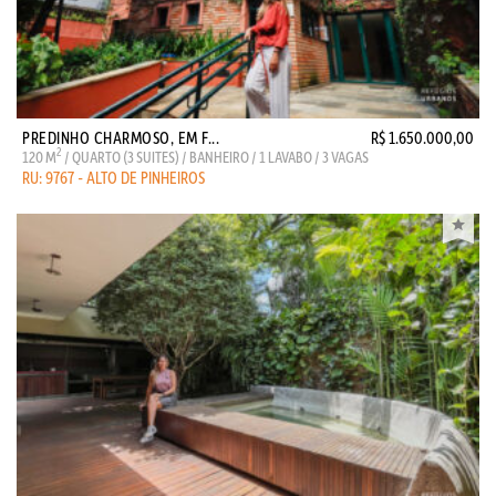
PREDINHO CHARMOSO, EM F...
R$ 1.650.000,00
2
120 M
/ QUARTO (3 SUITES) / BANHEIRO / 1 LAVABO / 3 VAGAS
RU: 9767 - ALTO DE PINHEIROS