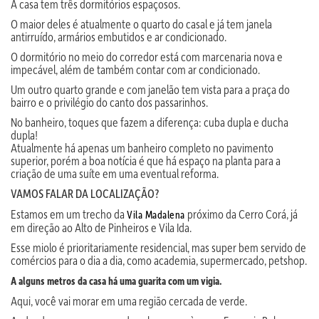
A casa tem três dormitórios espaçosos.
O maior deles é atualmente o quarto do casal e já tem janela
antirruído, armários embutidos e ar condicionado.
O dormitório no meio do corredor está com marcenaria nova e
impecável, além de também contar com ar condicionado.
Um outro quarto grande e com janelão tem vista para a praça do
bairro e o privilégio do canto dos passarinhos.
No banheiro, toques que fazem a diferença: cuba dupla e ducha
dupla!
Atualmente há apenas um banheiro completo no pavimento
superior, porém a boa notícia é que há espaço na planta para a
criação de uma suíte em uma eventual reforma.
VAMOS FALAR DA LOCALIZAÇÃO?
Estamos em um trecho da
próximo da Cerro Corá, já
Vila Madalena
em direção ao Alto de Pinheiros e Vila Ida.
Esse miolo é prioritariamente residencial, mas super bem servido de
comércios para o dia a dia, como academia, supermercado, petshop.
A alguns metros da casa há uma guarita com um vigia.
Aqui, você vai morar em uma região cercada de verde.