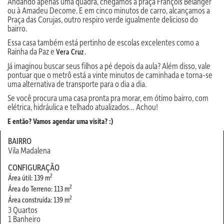
Andando apenas uma quadra, chegamos à praça François Belanger
ou à Amadeu Decome. E em cinco minutos de carro, alcançamos a
Praça das Corujas, outro respiro verde igualmente delicioso do
bairro.
Essa casa também está pertinho de escolas excelentes como a
Rainha da Paz e
.
Vera Cruz
Já imaginou buscar seus filhos a pé depois da aula? Além disso, vale
pontuar que o metrô está a vinte minutos de caminhada e torna-se
uma alternativa de transporte para o dia a dia.
Se você procura uma casa pronta pra morar, em ótimo bairro, com
elétrica, hidráulica e telhado atualizados… Achou!
E então? Vamos agendar uma visita? :)
BAIRRO
Vila Madalena
CONFIGURAÇÃO
2
Área útil: 139 m
2
Área do Terreno: 113 m
2
Área construída: 139 m
3 Quartos
1 Banheiro