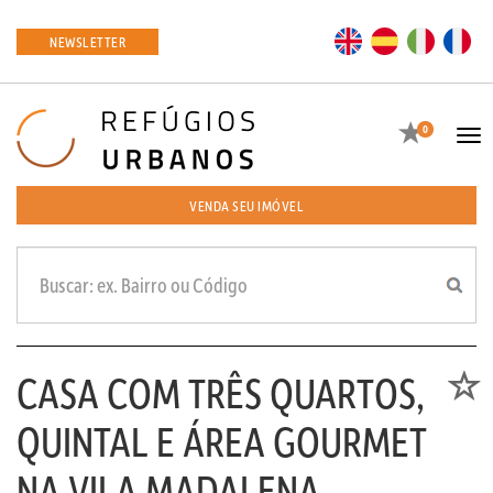
EN
ES
IT
FR
NEWSLETTER
Favoritos
0
Tog
navi
VENDA SEU IMÓVEL
CASA COM TRÊS QUARTOS,
Favori
QUINTAL E ÁREA GOURMET
NA VILA MADALENA