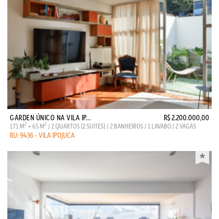
GARDEN ÚNICO NA VILA IP...
R$ 2.200.000,00
2
2
171 M
+ 65 M
/ 2 QUARTOS (2 SUITES) / 2 BANHEIROS / 1 LAVABO / 2 VAGAS
RU: 9436 - VILA IPOJUCA