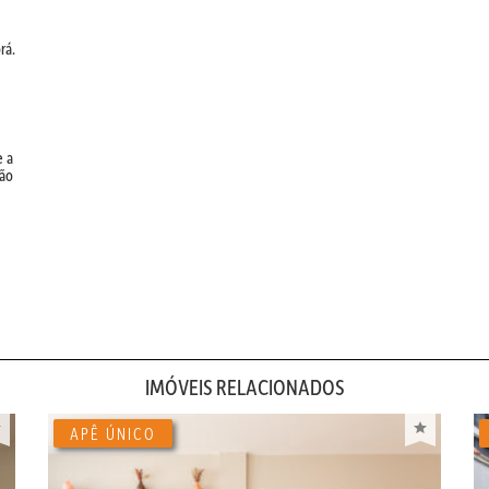
rá.
e a
ção
IMÓVEIS RELACIONADOS