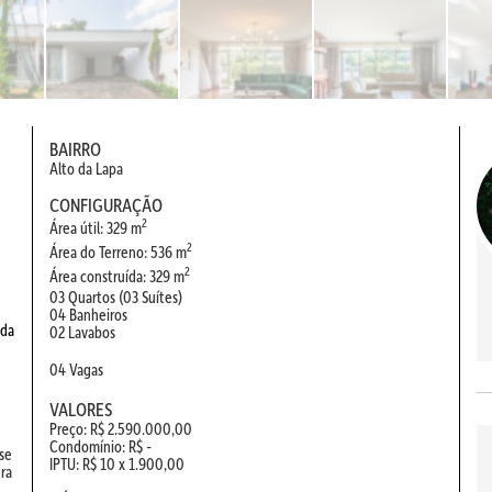
BAIRRO
Alto da Lapa
CONFIGURAÇÃO
2
Área útil: 329 m
2
Área do Terreno: 536 m
2
Área construída: 329 m
03 Quartos (03 Suítes)
u
04 Banheiros
 da
02 Lavabos
04 Vagas
VALORES
Preço: R$ 2.590.000,00
Condomínio: R$ -
se
IPTU: R$ 10 x 1.900,00
ra