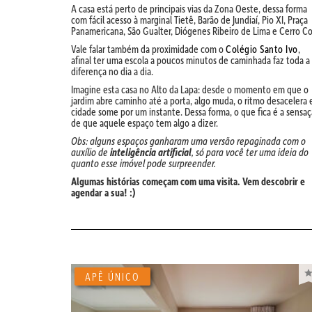
A casa está perto de principais vias da Zona Oeste, dessa forma
com fácil acesso à marginal Tietê, Barão de Jundiaí, Pio XI, Praça
Panamericana, São Gualter, Diógenes Ribeiro de Lima e Cerro Co
Vale falar também da proximidade com o
Colégio Santo Ivo
,
afinal ter uma escola a poucos minutos de caminhada faz toda a
diferença no dia a dia.
Imagine esta casa no Alto da Lapa: desde o momento em que o
jardim abre caminho até a porta, algo muda, o ritmo desacelera 
cidade some por um instante. Dessa forma, o que fica é a sensa
de que aquele espaço tem algo a dizer.
Obs: alguns espaços ganharam uma versão repaginada com o
auxílio de
inteligência artificial
, só para você ter uma ideia do
quanto esse imóvel pode surpreender.
Algumas histórias começam com uma visita. Vem descobrir e
agendar a sua! :)