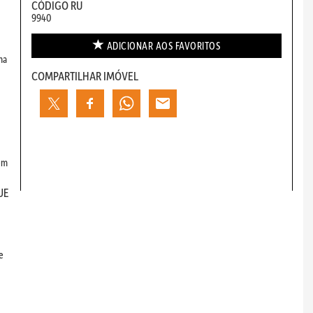
CÓDIGO RU
9940
ADICIONAR AOS
FAVORITOS
ma
COMPARTILHAR IMÓVEL
em
UE
e