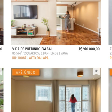
00
VIDA DE PREDINHO EM BAI...
R$ 970.000,00
C
2
85.5 M
/ 2 QUARTOS / 1 BANHEIRO / 1 VAGA
2
RU: 10087 - ALTO DA LAPA
R