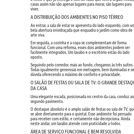
casas assim não são apenas lugares para morar, são lugares para
viver.
A DISTRIBUIÇÃO DOS AMBIENTES NO PISO TÉRREO
Ao entrar, a sala de estar se apresenta do lado esquerdo, com u
bela abertura envidraçada que enquadra o jardim como obra de
arte viva.
Em seguida, a cozinha e a copa se complementam de forma
funcional. Com uma reforma, esses dois ambientes podem ser
facilmente integrados. Um lavabo e o escritório estão do lado
oposto.
Seguindo pelo corredor, mais ao fundo, chegamos às três suítes.
Todas igualmente generosas em metragem, bem iluminadas e s
dúvida oferecendo o máximo de conforto e privacidade.
O SALÃO DE FESTAS OU SALA DE TV: O GRANDE DESTAQ
DA CASA
Uma elegante escada, posicionada no centro da casa, conduz ao
segundo pavimento.
O destaque absoluto é o amplo salão de festas ou sala de TV, qu
se abre diretamente para o quintal. Esse ambiente foi pensado
para receber com estilo, e certamente não decepciona. Ainda
neste andar, um lavabo atende com praticidade a todos.
ÁREA DE SERVIÇO FUNCIONAL E BEM RESOLVIDA