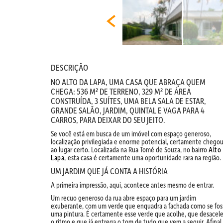
DESCRIÇÃO
NO ALTO DA LAPA, UMA CASA QUE ABRAÇA QUEM
CHEGA: 536 M² DE TERRENO, 329 M² DE ÁREA
CONSTRUÍDA, 3 SUÍTES, UMA BELA SALA DE ESTAR,
GRANDE SALÃO, JARDIM, QUINTAL E VAGA PARA 4
CARROS, PARA DEIXAR DO SEU JEITO.
Se você está em busca de um imóvel com espaço generoso,
localização privilegiada e enorme potencial, certamente chego
ao lugar certo. Localizada na Rua Tomé de Souza, no bairro
Alto
Lapa,
esta casa é certamente uma oportunidade rara na região.
UM JARDIM QUE JÁ CONTA A HISTÓRIA
A primeira impressão, aqui, acontece antes mesmo de entrar.
Um recuo generoso da rua abre espaço para um jardim
exuberante, com um verde que enquadra a fachada como se fos
uma pintura. É certamente esse verde que acolhe, que desacele
o ritmo e que já entrega o tom de tudo que vem a seguir. Afinal,