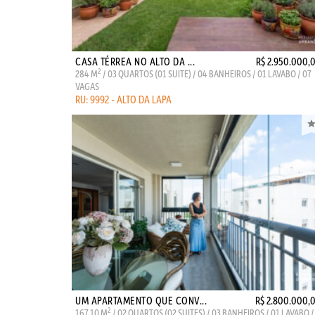
CASA TÉRREA NO ALTO DA ...
R$ 2.950.000,
2
284 M
/ 03 QUARTOS (01 SUITE) / 04 BANHEIROS / 01 LAVABO / 07
VAGAS
RU: 9992 - ALTO DA LAPA
UM APARTAMENTO QUE CONV...
R$ 2.800.000,
2
167,10 M
/ 02 QUARTOS (02 SUITES) / 03 BANHEIROS / 01 LAVABO /