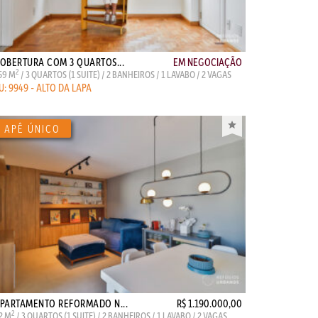
OBERTURA COM 3 QUARTOS...
EM NEGOCIAÇÃO
2
59 M
/ 3 QUARTOS (1 SUITE) / 2 BANHEIROS / 1 LAVABO / 2 VAGAS
U: 9949 - ALTO DA LAPA
PARTAMENTO REFORMADO N...
R$ 1.190.000,00
2
2 M
/ 3 QUARTOS (1 SUITE) / 2 BANHEIROS / 1 LAVABO / 2 VAGAS