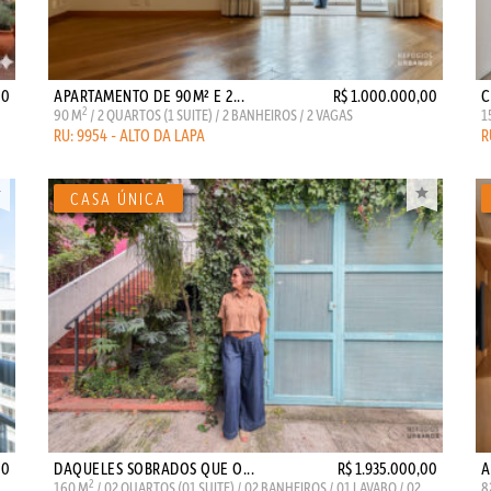
00
APARTAMENTO DE 90M² E 2...
R$ 1.000.000,00
C
2
90 M
/ 2 QUARTOS (1 SUITE) / 2 BANHEIROS / 2 VAGAS
1
RU: 9954 - ALTO DA LAPA
R
00
DAQUELES SOBRADOS QUE O...
R$ 1.935.000,00
A
2
160 M
/ 02 QUARTOS (01 SUITE) / 02 BANHEIROS / 01 LAVABO / 02
8