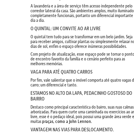
A lavanderia e a área de serviço têm acesso independente pelo
corredor lateral da casa. São ambientes amplos, muito iluminado
completamente funcionais, portanto um diferencial importante
dia a dia.
O QUINTAL: UM CONVITE AO AR LIVRE
O quintal tem tudo para se transformar em um belo jardim. Seja
para receber amigos, cultivar plantas ou simplesmente relaxar n
dias de sol, enfim o espaço oferece inúmeras possibilidades.
Com projeto de atualização, esse espaço pode se tornar o pont
de encontro favorito da família e o cenário perfeito para as
melhores memórias.
VAGA PARA ATÉ QUATRO CARROS
Por fim, vale salientar que o imóvel comporta até quatro vagas 
carro; um diferencial e tanto.
ESTAMOS NO ALTO DA LAPA, PEDACINHO GOSTOSO DO
BAIRRO
Destaco como principal característica do bairro, suas ruas calmas
arborizadas. Para quem curte uma caminhada ou exercícios ao ar
livre, esse é o pedaço ideal, pois possui uma grande área verde 
muitas
praças, como a John Lennon.
VANTAGEM NAS VIAS PARA DESLOCAMENTO.