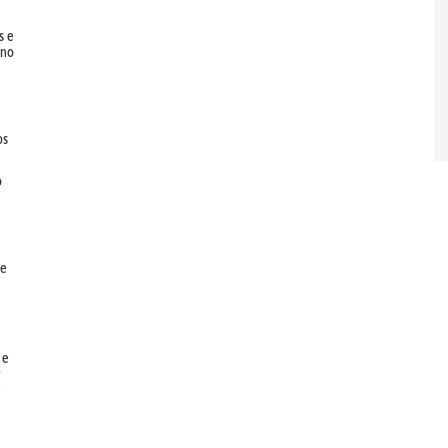
s e
 no
os
o
de
 e
e