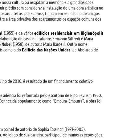
 de nossa cultura ou resgatam a memória e a grandiosidade
ir prédio sem considerar a instalação de uma obra artística no
e os arquitetos, por sua vez, tinham em seu círculo de amigos
ntre a área privativa dos apartamentos os espaços comuns dos
al
(1955) e de vários
edifícios residenciais em Higienópolis
olaboração do casal de italianos Ermanno Siffredi e Maria
o Nobel
(1958), de autoria Maria Bardelli. Outro nome
éis como o do
Edifício das Nações Unidas
, de Abelardo de
ulho de 2016, é resultado de um financiamento coletivo
residência foi reformada pelo escritório de Rino Levi em 1960.
 Conhecida popularmente como “Empura-Empurra”, a obra foi
 painel de autoria de Sophia Tassinari (1927-2005).
. Ao longo de sua carreira, participou de inúmeras exposições,