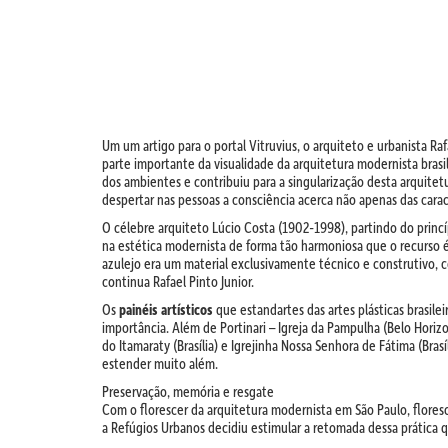
Um um artigo para o portal Vitruvius, o arquiteto e urbanista Ra
parte importante da visualidade da arquitetura modernista brasil
dos ambientes e contribuiu para a singularização desta arquite
despertar nas pessoas a consciência acerca não apenas das cara
O célebre arquiteto Lúcio Costa (1902-1998), partindo do princ
na estética modernista de forma tão harmoniosa que o recurso 
azulejo era um material exclusivamente técnico e construtivo, 
continua Rafael Pinto Junior.
Os
painéis artísticos
que estandartes das artes plásticas brasi
importância. Além de Portinari – Igreja da Pampulha (Belo Hori
do Itamaraty (Brasília) e Igrejinha Nossa Senhora de Fátima (Brasí
estender muito além.
Preservação, memória e resgate
Com o florescer da arquitetura modernista em São Paulo, flor
a Refúgios Urbanos decidiu estimular a retomada dessa prática qu