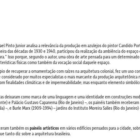
fael Pinto Junior analisa a relevância da produção em azulejos do pintor Candido Por
eira das décadas de 1930 e 1940, participou da realização da ambiência do espaço c
tura.” Isso porque, segundo o autor, uma obra de arte pensada para um determinad
cterísticas físicas como também da vocação social daquele espaço.
ípio de recuperar a ornamentação com raízes na arquitetura colonial, fez um uso co
é considerado por muitos especialistas o mais marcante da produção arquitetônic
com finalidades climáticas e de impermeabilidade; mas enquanto elemento simbólico
leiras deixaram como marca de uma linguagem e uma identidade em construções mo
zonte) e Palácio Gustavo Capanema (Rio de Janeiro) –, os painéis também recebera
lia) –, e Burle Marx (1909-1994) – jardins do Instituto Moreira Salles (Rio do Janeiro
esceram também os
painéis artísticos
em vários edifícios pensados para a cidade, sob
e tanto diz sobre a arquitetura brasileira.