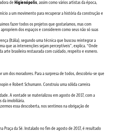
radora de
Higienópolis
, assim como vários artistas da época,
início a um movimento para recuperar a história da construção e
guimos fazer todos os projetos que gostaríamos, mas com
 apropriem dos espaços e considerem como seus não só suas
nça (Itália), segundo uma técnica que buscou reintegrar a
orma que as intervenções sejam perceptíveis”, explica. “Onde
 arte brasileira restaurada com cuidado, respeito e esmero.
 por um dos moradores. Para a surpresa de todos, descobriu-se que
Chopin e Robert Schumann. Construiu uma sólida carreira
cidade. A vontade se materializou em agosto de 2017, com a
 da imobiliária.
zermos essa descoberta, nos sentimos na obrigação de
a Praça da Sé. Instalado no fim de agosto de 2017, é resultado