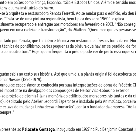
 quanto em países como França, Espanha, Itália e Estados Unidos. Além de ter sido mo
nzie, uma instituição do bairro.
e à arquiteta e restauradora Renata Ferretti. Ao se mudar para o edifício, ela deu 
 “Trata-se de uma pintura regionalista, bem típica dos anos 1960”, explica.
totalmente recuperado e entregue aos moradores em fevereiro de 2017. “Não conse
gajarem em uma cadeia de transformação”, diz
Matteo
. “Queremos que as pessoas se
cutado por Renata, que também é técnica em restauro de afrescos formada em Flore
 da técnica de pontilhismo, partes pequenas da pintura que haviam se perdido, de f
o com outro tom.” Hoje, quem frequenta o prédio pode ver de perto essa riqueza da
nguém sabia ao certo sua história. Até que um dia, a planta original foi descoberta
Guiomar Novaes (1894-1979).
r tornou-se especialmente conhecida por suas interpretações de obras de Frédéric 
l importante na divulgação das composições de Heitor Villa-Lobos no exterior.
o ao projeto de eternizá-la na memória do edifício, dos moradores, visitantes e da 
, idealizado pelo Atelier Leopardi Esperante e instalado pela AnimaCasa, parceiros
 estava de mudança tinha dessa informação”, conta o fundador da empresa. “Ao fa
 sempre.”
m presente ao
Palacete Gonzaga
, inaugurado em 1927 na Rua Benjamin Constant, n