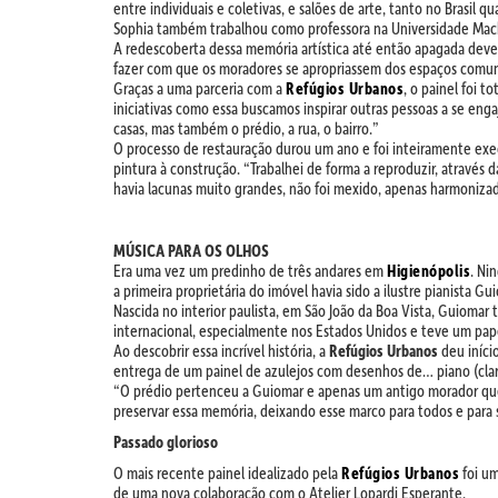
entre individuais e coletivas, e salões de arte, tanto no Brasil
Sophia também trabalhou como professora na Universidade Macke
A redescoberta dessa memória artística até então apagada deve-s
fazer com que os moradores se apropriassem dos espaços comuns.
Graças a uma parceria com a
Refúgios Urbanos
, o painel foi 
iniciativas como essa buscamos inspirar outras pessoas a se en
casas, mas também o prédio, a rua, o bairro.”
O processo de restauração durou um ano e foi inteiramente exe
pintura à construção. “Trabalhei de forma a reproduzir, através
havia lacunas muito grandes, não foi mexido, apenas harmonizad
MÚSICA PARA OS OLHOS
Era uma vez um predinho de três andares em
Higienópolis
. Ni
a primeira proprietária do imóvel havia sido a ilustre pianista 
Nascida no interior paulista, em São João da Boa Vista, Guioma
internacional, especialmente nos Estados Unidos e teve um pape
Ao descobrir essa incrível história, a
Refúgios Urbanos
deu iníci
entrega de um painel de azulejos com desenhos de… piano (claro)
“O prédio pertenceu a Guiomar e apenas um antigo morador que
preservar essa memória, deixando esse marco para todos e para
Passado glorioso
O mais recente painel idealizado pela
Refúgios Urbanos
foi u
de uma nova colaboração com o Atelier Lopardi Esperante.