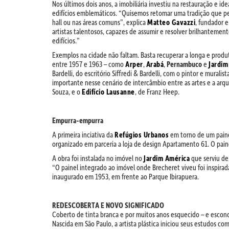
Nos últimos dois anos, a imobiliária investiu na restauração e 
edifícios emblemáticos. “Quisemos retomar uma tradição que perd
hall ou nas áreas comuns”, explica
Matteo Gavazzi
, fundador e
artistas talentosos, capazes de assumir e resolver brilhanteme
edifícios.”
Exemplos na cidade não faltam. Basta recuperar a longa e produt
entre 1957 e 1963 – como
Arper
,
Arabá
,
Pernambuco
e
Jardim
Bardelli, do escritório Siffredi & Bardelli, com o pintor e mural
importante nesse cenário de intercâmbio entre as artes e a arq
Souza, e o
Edifício Lausanne
, de Franz Heep.
Empurra-empurra
A primeira inciativa da
Refúgios Urbanos
em torno de um paine
organizado em parceria a loja de design Apartamento 61. O paine
A obra foi instalada no imóvel no
Jardim América
que serviu de 
“O painel integrado ao imóvel onde Brecheret viveu foi inspira
inaugurado em 1953, em frente ao Parque Ibirapuera.
REDESCOBERTA E NOVO SIGNIFICADO
Coberto de tinta branca e por muitos anos esquecido – e escond
Nascida em São Paulo, a artista plástica iniciou seus estudos c