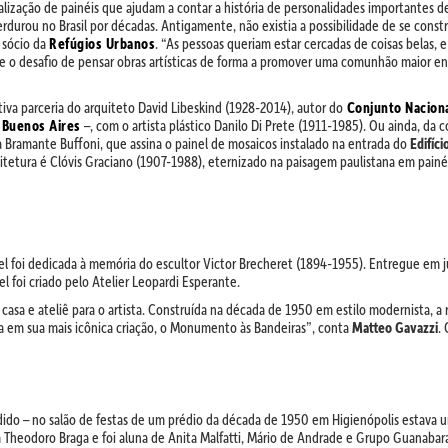
idealização de painéis que ajudam a contar a história de personalidades importantes
urou no Brasil por décadas. Antigamente, não existia a possibilidade de se constru
 sócio da
Refúgios Urbanos
. “As pessoas queriam estar cercadas de coisas belas, 
nte o desafio de pensar obras artísticas de forma a promover uma comunhão maior e
iva parceria do arquiteto David Libeskind (1928-2014), autor do
Conjunto Nacion
 Buenos Aires
–, com o artista plástico Danilo Di Prete (1911-1985). Ou ainda, da c
ista Bramante Buffoni, que assina o painel de mosaicos instalado na entrada do
Edifíci
uitetura é Clóvis Graciano (1907-1988), eternizado na paisagem paulistana em pain
l foi dedicada à memória do escultor Victor Brecheret (1894-1955). Entregue em j
l foi criado pelo Atelier Leopardi Esperante.
casa e ateliê para o artista. Construída na década de 1950 em estilo modernista, a 
da em sua mais icônica criação, o Monumento às Bandeiras”, conta
Matteo Gavazzi
.
ido – no salão de festas de um prédio da década de 1950 em Higienópolis estava um
om Theodoro Braga e foi aluna de Anita Malfatti, Mário de Andrade e Grupo Guanabara