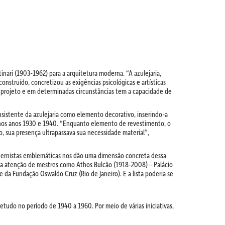
tinari (1903-1962) para a arquitetura moderna. “A azulejaria,
onstruído, concretizou as exigências psicológicas e artísticas
o projeto e em determinadas circunstâncias tem a capacidade de
nsistente da azulejaria como elemento decorativo, inserindo-a
a nos anos 1930 e 1940. “Enquanto elemento de revestimento, o
, sua presença ultrapassava sua necessidade material”,
dernistas emblemáticas nos dão uma dimensão concreta dessa
m a atenção de mestres como Athos Bulcão (1918-2008) – Palácio
) e da Fundação Oswaldo Cruz (Rio de Janeiro). E a lista poderia se
retudo no período de 1940 a 1960. Por meio de várias iniciativas,