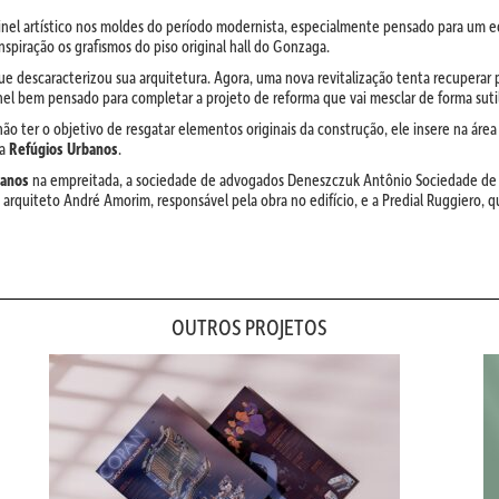
el artístico nos moldes do período modernista, especialmente pensado para um edi
nspiração os grafismos do piso original hall do Gonzaga.
 descaracterizou sua arquitetura. Agora, uma nova revitalização tenta recuperar pa
nel bem pensado para completar a projeto de reforma que vai mesclar de forma suti
 não ter o objetivo de resgatar elementos originais da construção, ele insere na 
da
Refúgios Urbanos
.
banos
na empreitada, a sociedade de advogados Deneszczuk Antônio Sociedade de 
rquiteto André Amorim, responsável pela obra no edifício, e a Predial Ruggiero, q
OUTROS PROJETOS