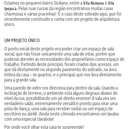
Estamos no pequeno bairro Siciliano, entre a
e
Vila Romana
Vila
. Pelas ruas curvas da região encontramos muitas casas
Ipojuca
charmosas e várias pracinhas! É o caso deste sobrado aqui, que foi
recentemente construído e conta com um projeto de arquitetura
único.
UM PROJETO ÚNICO
O ponto inicial deste projeto era poder criar um espaço de sala
social, que não fosse unicamente uma sala de estar, porém que
pudesse atender as necessidades dos proprietários como espaço de
trabalho. Partindo deste principio, foram criados dois acessos, um
que dá diretamente no segundo pavimento do sobrado, na área
intima da casa – os quartos; e o principal, que nos leva diretamente
para a grande sala.
Uma parede de vidro nos direciona para dentro da sala. Usando a
inclinação do terreno, o ambiente está alguns degraus abaixo do
nível da rua, possibilitando um pé direito enorme! A sala vira um
verdadeiro salão, extremamente versátil e pronto para virar uma
pista de dança, uma sala para receber visitas ou um espaço de
escritório ou ateliê. Ainda neste cômodo encontramos um lavabo
com uma especial claraboia!
Por onde você olhar esta casa te surpreende!