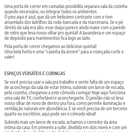
Uma porta de correr em camadas possibilita separara sala da cozinha
quando necessário, ou integrar todos os ambientes.
O piso aqui é azul, que dá um belíssimo contraste com o tom
amarelado dos ladrilhos da roda-bancada e da marcenaria. Se o pé
direito da sala era alto, esse daqui parece ainda maior com a parede
de vidro que leva nosso olhar pro quintal! A lavanderia e um espaço
de depósito para mantimentos fica logo ao lado.
Pela porta de correr chegamos ao delicioso quintal!
Uma bela horta e uma “casinha da árvore” para a criançada curtir a
valer!
ESPAÇOS VERSÁTEIS E CORINGAS
Se você precisa usar a sala pra trabalho e sente falta de um espaço
de aconchego da sala de estar íntima, subindo um lance de escada,
pela cozinha, chegamos a este cômodo coringa! Hoje aqui funciona
uma sala de TV, confortável e aconchegante. O janelão não só leva
nosso olhar de novo de dentro pra fora, como permite iluminação e
ventilação naturais em abundância. E se você precisa de um terceiro
quarto ou escritório, aqui pode ser o cômodo ideal!
Subindo mais um lance de escada, achamos o corredor da área
intima da casa. Em primeiro a suíte, dividida em dois níveis e com um