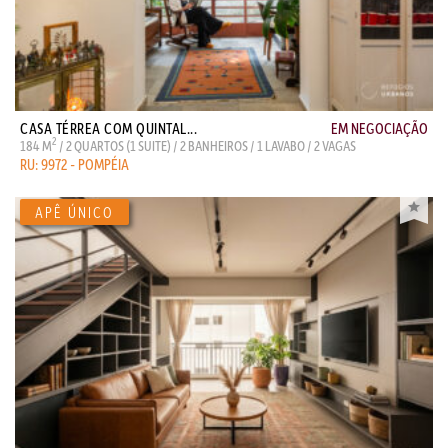
CASA TÉRREA COM QUINTAL...
EM NEGOCIAÇÃO
2
184 M
/ 2 QUARTOS (1 SUITE) / 2 BANHEIROS / 1 LAVABO / 2 VAGAS
RU: 9972 - POMPÉIA