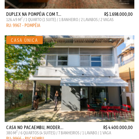
DUPLEX NA POMPÉIA COM T...
R$ 1.698.000,00
2
126.49 M
/ 1 QUARTO (1 SUITE) / 1 BANHEIRO / 2 LAVABOS / 2 VAGAS
RU: 9967 - POMPÉIA
CASA NO PACAEMBU, MODER...
R$ 4.400.000,00
2
380 M
/ 6 QUARTOS (4 SUITES) / 7 BANHEIROS / 1 LAVABO / 1 VAGA
RU: 9966 - PACAEMBU