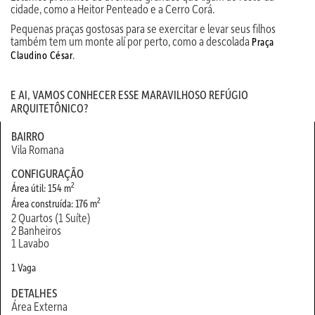
cidade, como a Heitor Penteado e a Cerro Corá.
Pequenas praças gostosas para se exercitar e levar seus filhos
também tem um monte alí por perto, como a descolada
Praça
.
Claudino César
E AI, VAMOS CONHECER ESSE MARAVILHOSO REFÚGIO
ARQUITETÔNICO?
BAIRRO
Vila Romana
CONFIGURAÇÃO
2
Área útil: 154 m
2
Área construída: 176 m
2 Quartos (1 Suíte)
2 Banheiros
1 Lavabo
1 Vaga
DETALHES
Área Externa