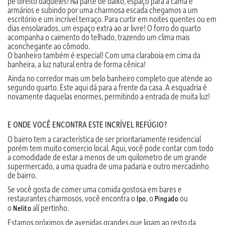
pé direito daqueles! Na parte de baixo, espaço para a cama e
armários e subindo por uma charmosa escada chegamos a um
escritório e um incrível terraço. Para curtir em noites quentes ou em
dias ensolarados, um espaço extra ao ar livre! O forro do quarto
acompanha o caimento do telhado, trazendo um clima mais
aconchegante ao cômodo.
O banheiro também é especial! Com uma claraboia em cima da
banheira, a luz natural entra de forma cênica!
Ainda no corredor mais um belo banheiro completo que atende ao
segundo quarto. Este aqui dá para a frente da casa. A esquadria é
novamente daquelas enormes, permitindo a entrada de muita luz!
E ONDE VOCÊ ENCONTRA ESTE INCRÍVEL REFÚGIO?
O bairro tem a característica de ser prioritariamente residencial
porém tem muito comercio local. Aqui, você pode contar com todo
a comodidade de estar a menos de um quilometro de um grande
supermercado, a uma quadra de uma padaria e outro mercadinho
de bairro.
Se você gosta de comer uma comida gostosa em bares e
restaurantes charmosos, você encontra o
, o
ou
Ipo
Pingado
o
alí pertinho.
Nelito
Estamos próximos de avenidas grandes que ligam ao resto da