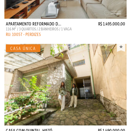
APARTAMENTO REFORMADO D...
R$ 1.495.000,00
2
116 M
/ 3 QUARTOS / 2 BANHEIROS / 1 VAGA
RU: 10057 - PERDIZES
CASA COM QUINTAL, HISTÓ...
R$ 1.490.000,00