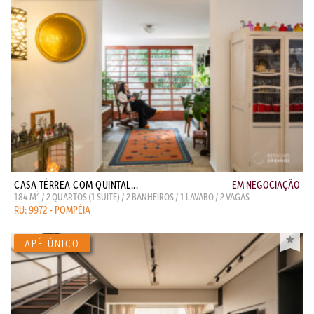
CASA TÉRREA COM QUINTAL...
EM NEGOCIAÇÃO
2
184 M
/ 2 QUARTOS (1 SUITE) / 2 BANHEIROS / 1 LAVABO / 2 VAGAS
RU: 9972 - POMPÉIA