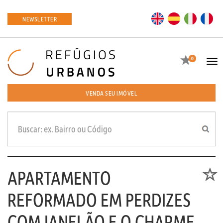
EN
ES
IT
FR
NEWSLETTER
Favoritos
0
Tog
navi
VENDA SEU IMÓVEL
APARTAMENTO
Favori
REFORMADO EM PERDIZES
COM JANELÃO E O CHARME