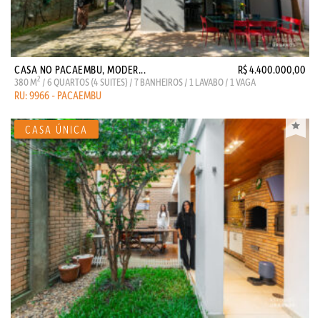
CASA NO PACAEMBU, MODER...
R$ 4.400.000,00
2
380 M
/ 6 QUARTOS (4 SUITES) / 7 BANHEIROS / 1 LAVABO / 1 VAGA
RU: 9966 - PACAEMBU