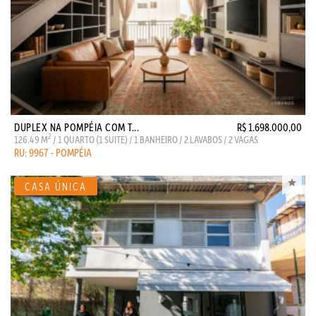
DUPLEX NA POMPÉIA COM T...
R$ 1.698.000,00
2
126.49 M
/ 1 QUARTO (1 SUITE) / 1 BANHEIRO / 2 LAVABOS / 2 VAGAS
RU: 9967 - POMPÉIA