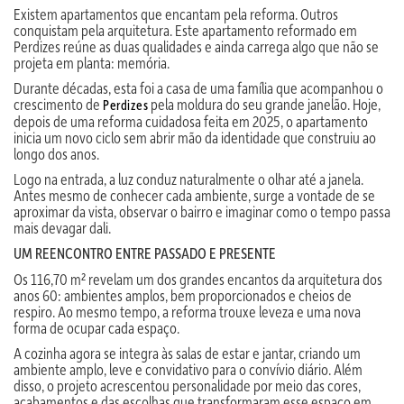
Existem apartamentos que encantam pela reforma. Outros
conquistam pela arquitetura. Este apartamento reformado em
Perdizes reúne as duas qualidades e ainda carrega algo que não se
projeta em planta: memória.
Durante décadas, esta foi a casa de uma família que acompanhou o
crescimento de
pela moldura do seu grande janelão. Hoje,
Perdizes
depois de uma reforma cuidadosa feita em 2025, o apartamento
inicia um novo ciclo sem abrir mão da identidade que construiu ao
longo dos anos.
Logo na entrada, a luz conduz naturalmente o olhar até a janela.
Antes mesmo de conhecer cada ambiente, surge a vontade de se
aproximar da vista, observar o bairro e imaginar como o tempo passa
mais devagar dali.
UM REENCONTRO ENTRE PASSADO E PRESENTE
Os 116,70 m² revelam um dos grandes encantos da arquitetura dos
anos 60: ambientes amplos, bem proporcionados e cheios de
respiro. Ao mesmo tempo, a reforma trouxe leveza e uma nova
forma de ocupar cada espaço.
A cozinha agora se integra às salas de estar e jantar, criando um
ambiente amplo, leve e convidativo para o convívio diário. Além
disso, o projeto acrescentou personalidade por meio das cores,
acabamentos e das escolhas que transformaram esse espaço em