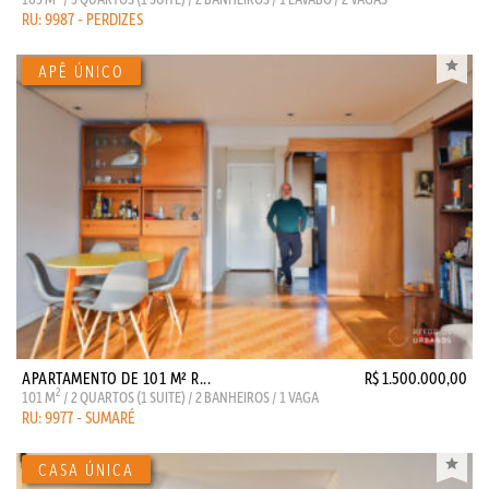
RU: 9987 - PERDIZES
APARTAMENTO DE 101 M² R...
R$ 1.500.000,00
2
101 M
/ 2 QUARTOS (1 SUITE) / 2 BANHEIROS / 1 VAGA
RU: 9977 - SUMARÉ