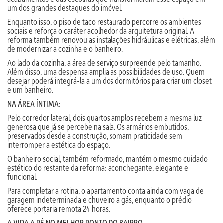
um dos grandes destaques do imóvel.
Enquanto isso, o piso de taco restaurado percorre os ambientes
sociais e reforça o caráter acolhedor da arquitetura original. A
reforma também renovou as instalações hidráulicas e elétricas, além
de modernizar a cozinha e o banheiro.
Ao lado da cozinha, a área de serviço surpreende pelo tamanho.
Além disso, uma despensa amplia as possibilidades de uso. Quem
desejar poderá integrá-la a um dos dormitórios para criar um closet
e um banheiro.
NA ÁREA ÍNTIMA:
Pelo corredor lateral, dois quartos amplos recebem a mesma luz
generosa que já se percebe na sala. Os armários embutidos,
preservados desde a construção, somam praticidade sem
interromper a estética do espaço.
O banheiro social, também reformado, mantém o mesmo cuidado
estético do restante da reforma: aconchegante, elegante e
funcional.
Para completar a rotina, o apartamento conta ainda com vaga de
garagem indeterminada e chuveiro a gás, enquanto o prédio
oferece portaria remota 24 horas.
A VIDA A PÉ NO MELHOR PONTO DO BAIRRO