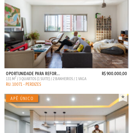
OPORTUNIDADE PARA REFOR...
R$ 900.000,00
2
131 M
/ 3 QUARTOS (1 SUITE) / 2 BANHEIROS / 1 VAGA
RU: 10071 - PERDIZES