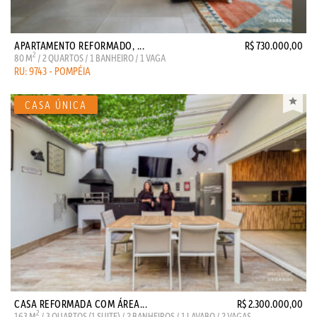
APARTAMENTO REFORMADO, ...
R$ 730.000,00
2
80 M
/ 2 QUARTOS / 1 BANHEIRO / 1 VAGA
RU: 9743 - POMPÉIA
CASA REFORMADA COM ÁREA...
R$ 2.300.000,00
2
163 M
/ 3 QUARTOS (1 SUITE) / 2 BANHEIROS / 1 LAVABO / 2 VAGAS