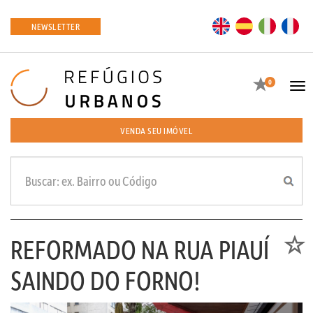
EN
ES
IT
FR
NEWSLETTER
Favoritos
0
Tog
navi
VENDA SEU IMÓVEL
REFORMADO NA RUA PIAUÍ
Favori
SAINDO DO FORNO!