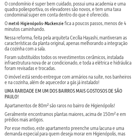
O condomínio é super bem cuidado, possui uma academia e uma
quadra poliesportiva, os elevadores são novos, e tem uma taxa
condominial super em conta dentro do que é oferecido.
O
fica a poucos passos, menos de 4
metrô Higienópolis-Mackenzie
minutos caminhando.
Nessa reforma, feita pela arquiteta Cecília Hayashi, mantiveram as
características da planta original, apenas melhorando a integração
da cozinha com a sala.
Foram substituídos todos os revestimentos cerâmicos, instalada
infraestrutura nova de ar condicionado, e toda a elétrica e hidráulica
foram revisadas e trocadas.
O imóvel está sendo entregue com armários na suíte, nos banheiros
e na cozinha, além de aquecedor a gás já instalado!
UMA RARIDADE EM UM DOS BAIRROS MAIS GOSTOSOS DE SÃO
PAULO!
Apartamentos de 80m² são raros no bairro de Higienópolis!
Geralmente encontramos plantas maiores, acima de 150m² e em
prédios mais antigos.
Por esse motivo, este apartamento preenche uma lacuna e uma
demanda especial para quem deseja morar em Higienópolis, mas