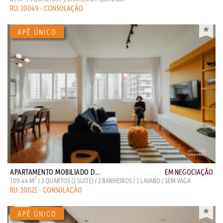
RU: 10049 - CONSOLAÇÃO
APARTAMENTO MOBILIADO D...
EM NEGOCIAÇÃO
2
109.44 M
/ 3 QUARTOS (1 SUITE) / 2 BANHEIROS / 1 LAVABO / SEM VAGA
RU: 10021 - CONSOLAÇÃO