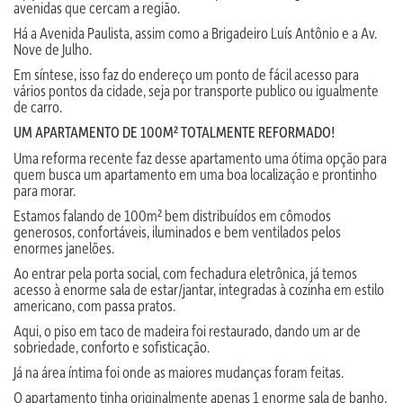
avenidas que cercam a região.
Há a Avenida Paulista, assim como a Brigadeiro Luís Antônio e a Av.
Nove de Julho.
Em síntese, isso faz do endereço um ponto de fácil acesso para
vários pontos da cidade, seja por transporte publico ou igualmente
de carro.
UM APARTAMENTO DE 100M² TOTALMENTE REFORMADO!
Uma reforma recente faz desse apartamento uma ótima opção para
quem busca um apartamento em uma boa localização e prontinho
para morar.
Estamos falando de 100m² bem distribuídos em cômodos
generosos, confortáveis, iluminados e bem ventilados pelos
enormes janelões.
Ao entrar pela porta social, com fechadura eletrônica, já temos
acesso à enorme sala de estar/jantar, integradas à cozinha em estilo
americano, com passa pratos.
Aqui, o piso em taco de madeira foi restaurado, dando um ar de
sobriedade, conforto e sofisticação.
Já na área íntima foi onde as maiores mudanças foram feitas.
O apartamento tinha originalmente apenas 1 enorme sala de banho,