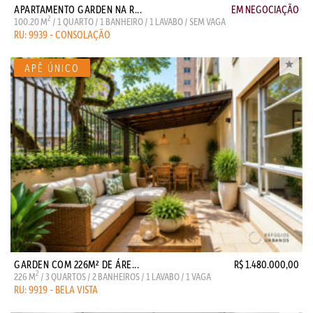
APARTAMENTO GARDEN NA R...
EM NEGOCIAÇÃO
2
100.20 M
/ 1 QUARTO / 1 BANHEIRO / 1 LAVABO / SEM VAGA
RU: 9939 - CONSOLAÇÃO
GARDEN COM 226M² DE ÁRE...
R$ 1.480.000,00
2
226 M
/ 3 QUARTOS / 2 BANHEIROS / 1 LAVABO / 1 VAGA
RU: 9919 - BELA VISTA