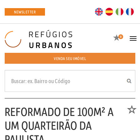
EN
ES
IT
FR
NEWSLETTER
Favoritos
0
Tog
navi
VENDA SEU IMÓVEL
REFORMADO DE 100M² A
Favori
UM QUARTEIRÃO DA
PAULISTA