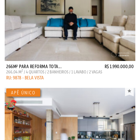
266M² PARA REFORMA TOTA...
R$ 1.990.000,00
2
266,04 M
/ 4 QUARTOS / 2 BANHEIROS / 1 LAVABO / 2 VAGAS
RU: 9878 - BELA VISTA