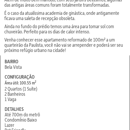
das antigas áreas comuns foram totalmente transformadas.
É o caso da atualíssima academia de ginástica, onde antigamente
ficava uma saleta de recepção obsoleta.
Ainda no fundo do prédio temos uma área para tomar sol com
chuveirão. Perfeito para os dias de calor intenso.
Venha conhecer esse apartamento reformado de 100m² a um
quarteirão da Paulista, você não vai se arrepender e poderá ser seu
próximo refúgio urbano na cidade!
BAIRRO
Bela Vista
CONFIGURAÇÃO
2
Área útil: 100.55 m
2 Quartos (1 Suíte)
2 Banheiros
1 Vaga
DETALHES
Até 700m do metrô
CondomÍnio Baixo
Lazer