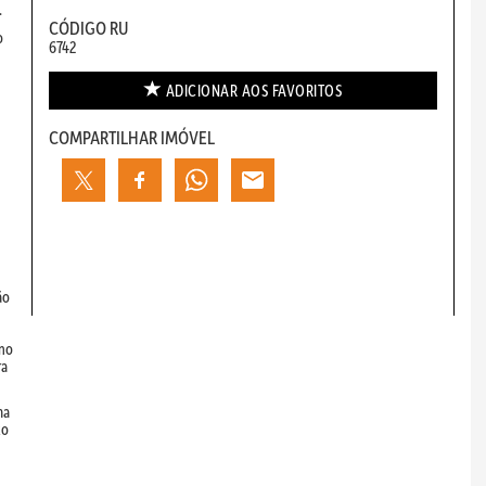
.
CÓDIGO RU
o
6742
ADICIONAR AOS
FAVORITOS
COMPARTILHAR IMÓVEL
ão
 no
ra
ma
to