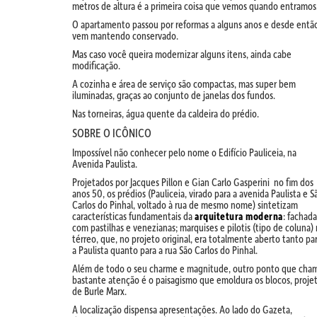
metros de altura é a primeira coisa que vemos quando entramos
O apartamento passou por reformas a alguns anos e desde entã
vem mantendo conservado.
Mas caso você queira modernizar alguns itens, ainda cabe
modificação.
A cozinha e área de serviço são compactas, mas super bem
iluminadas, graças ao conjunto de janelas dos fundos.
Nas torneiras, água quente da caldeira do prédio.
SOBRE O ICÔNICO
Impossível não conhecer pelo nome o Edifício Pauliceia, na
Avenida Paulista.
Projetados por Jacques Pillon e Gian Carlo Gasperini no fim dos
anos 50, os prédios (Pauliceia, virado para a avenida Paulista e S
Carlos do Pinhal, voltado à rua de mesmo nome) sintetizam
características fundamentais da
arquitetura moderna
: fachada
com pastilhas e venezianas; marquises e pilotis (tipo de coluna)
térreo, que, no projeto original, era totalmente aberto tanto pa
a Paulista quanto para a rua São Carlos do Pinhal.
Além de todo o seu charme e magnitude, outro ponto que cha
bastante atenção é o paisagismo que emoldura os blocos, proje
de Burle Marx.
A localização dispensa apresentações. Ao lado do Gazeta,