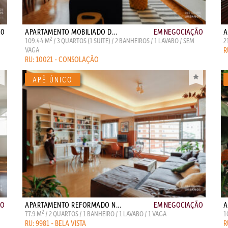
00
APARTAMENTO MOBILIADO D...
EM NEGOCIAÇÃO
A
2
109.44 M
/ 3 QUARTOS (1 SUITE) / 2 BANHEIROS / 1 LAVABO / SEM
2
VAGA
R
RU: 10021 - CONSOLAÇÃO
ÃO
APARTAMENTO REFORMADO N...
EM NEGOCIAÇÃO
A
2
77.9 M
/ 2 QUARTOS / 1 BANHEIRO / 1 LAVABO / 1 VAGA
1
RU: 9981 - BELA VISTA
R