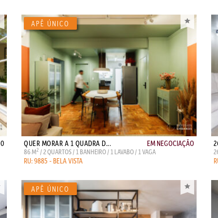
00
QUER MORAR A 1 QUADRA D...
EM NEGOCIAÇÃO
2
2
86 M
/ 2 QUARTOS / 1 BANHEIRO / 1 LAVABO / 1 VAGA
2
RU: 9885 - BELA VISTA
R