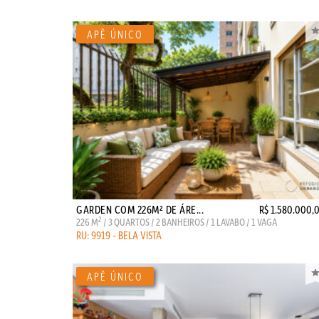
GARDEN COM 226M² DE ÁRE...
R$ 1.580.000,
2
226 M
/ 3 QUARTOS / 2 BANHEIROS / 1 LAVABO / 1 VAGA
RU: 9919 - BELA VISTA