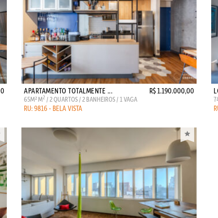
00
APARTAMENTO TOTALMENTE ...
R$ 1.190.000,00
L
2
65M² M
/ 2 QUARTOS / 2 BANHEIROS / 1 VAGA
7
RU: 9816 - BELA VISTA
R