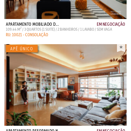
APARTAMENTO MOBILIADO D...
EM NEGOCIAÇÃO
2
109.44 M
/ 3 QUARTOS (1 SUITE) / 2 BANHEIROS / 1 LAVABO / SEM VAGA
RU: 10021 - CONSOLAÇÃO
APARTAMENTO REFORMADO N...
EM NEGOCIAÇÃO