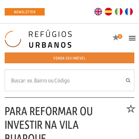
EN
ES
IT
FR
NEWSLETTER
Favoritos
0
Tog
navi
VENDA SEU IMÓVEL
PARA REFORMAR OU
Favori
INVESTIR NA VILA
BUARQUE.