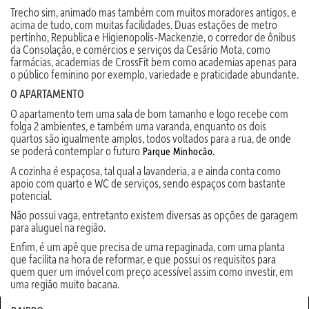
Trecho sim, animado mas também com muitos moradores antigos, e
acima de tudo, com muitas facilidades. Duas estações de metro
pertinho, Republica e Higienopolis-Mackenzie, o corredor de ônibus
da Consolação, e comércios e serviços da Cesário Mota, como
farmácias, academias de CrossFit bem como academias apenas para
o público feminino por exemplo, variedade e praticidade abundante.
O APARTAMENTO
O apartamento tem uma sala de bom tamanho e logo recebe com
folga 2 ambientes, e também uma varanda, enquanto os dois
quartos são igualmente amplos, todos voltados para a rua, de onde
se poderá contemplar o futuro
Parque Minhocão.
A cozinha é espaçosa, tal qual a lavanderia, a e ainda conta como
apoio com quarto e WC de serviços, sendo espaços com bastante
potencial.
Não possui vaga, entretanto existem diversas as opções de garagem
para aluguel na região.
Enfim, é um apê que precisa de uma repaginada, com uma planta
que facilita na hora de reformar, e que possui os requisitos para
quem quer um imóvel com preço acessível assim como investir, em
uma região muito bacana.