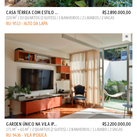
CASA TÉRREA COM ESTILO ...
R$ 2.890.000,00
2
220 M
/ 03 QUARTOS (3 SUITES) / 5 BANHEIROS / 2 LAVABOS / 2 VAGAS
RU: 9513 - ALTO DA LAPA
GARDEN ÚNICO NA VILA IP...
R$ 2.200.000,00
2
2
171 M
+ 65 M
/ 2 QUARTOS (2 SUITES) / 2 BANHEIROS / 1 LAVABO / 2 VAGAS
RU: 9436 - VILA IPOJUCA