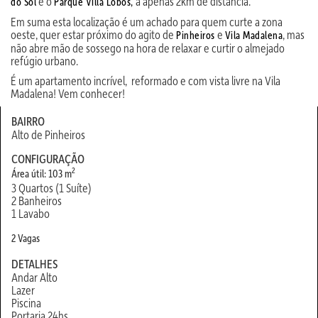
e o
a apenas 2km de distância.
do Sol
Parque Villa Lobos,
Em suma esta localização é um achado para quem curte a zona
oeste, quer estar próximo do agito de
e
, mas
Pinheiros
Vila Madalena
não abre mão de sossego na hora de relaxar e curtir o almejado
refúgio urbano.
É um apartamento incrível, reformado e com vista livre na Vila
Madalena! Vem conhecer!
BAIRRO
Alto de Pinheiros
CONFIGURAÇÃO
2
Área útil: 103 m
3 Quartos (1 Suíte)
2 Banheiros
1 Lavabo
2 Vagas
DETALHES
Andar Alto
Lazer
Piscina
Portaria 24hs