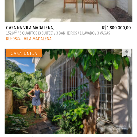
CASA NA VILA MADALENA, ...
R$ 1.800.000,00
2
152 M
/ 3 QUARTOS (3 SUITES) / 3 BANHEIROS / 1 LAVABO / 3 VAGAS
RU: 9874 - VILA MADALENA