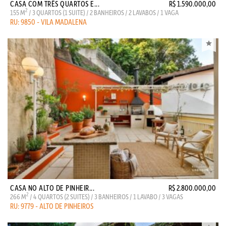
CASA COM TRÊS QUARTOS E...
R$ 1.590.000,00
2
155 M
/ 3 QUARTOS (1 SUITE) / 2 BANHEIROS / 2 LAVABOS / 1 VAGA
RU: 9850 - VILA MADALENA
CASA NO ALTO DE PINHEIR...
R$ 2.800.000,00
2
266 M
/ 4 QUARTOS (2 SUITES) / 3 BANHEIROS / 1 LAVABO / 3 VAGAS
RU: 9779 - ALTO DE PINHEIROS