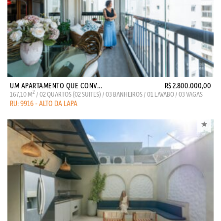
UM APARTAMENTO QUE CONV...
R$ 2.800.000,00
2
167,10 M
/ 02 QUARTOS (02 SUITES) / 03 BANHEIROS / 01 LAVABO / 03 VAGAS
RU: 9916 - ALTO DA LAPA