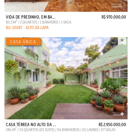
VIDA DE PREDINHO, EM BA...
R$ 970.000,00
2
85.5 M
/ 2 QUARTOS / 1 BANHEIRO / 1 VAGA
RU: 10087 - ALTO DA LAPA
CASA TÉRREA NO ALTO DA ...
R$ 2.950.000,00
2
284 M
/ 03 QUARTOS (01 SUITE) / 04 BANHEIROS / 01 LAVABO / 07 VAGAS