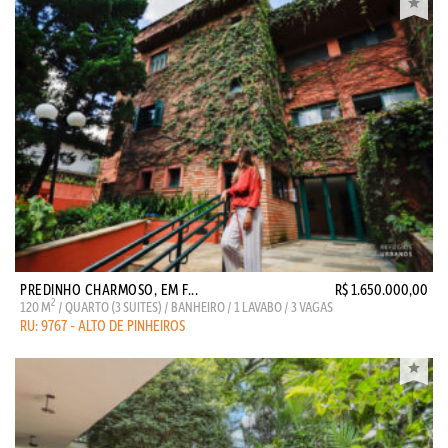
PREDINHO CHARMOSO, EM F...
R$ 1.650.000,00
2
120 M
/ QUARTO (3 SUITES) / BANHEIRO / 1 LAVABO / 3 VAGAS
RU: 9767 - ALTO DE PINHEIROS