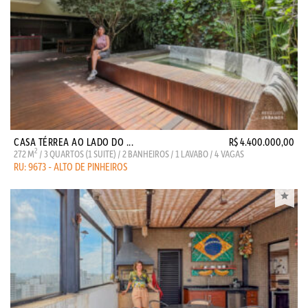
CASA TÉRREA AO LADO DO ...
R$ 4.400.000,00
2
272 M
/ 3 QUARTOS (1 SUITE) / 2 BANHEIROS / 1 LAVABO / 4 VAGAS
RU: 9673 - ALTO DE PINHEIROS