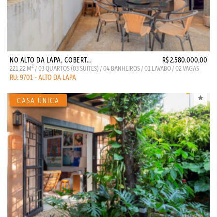
NO ALTO DA LAPA, COBERT...
R$ 2.580.000,00
2
221,22 M
/ 03 QUARTOS (03 SUITES) / 04 BANHEIROS / 01 LAVABO / 02 VAGAS
RU: 9701 - ALTO DA LAPA