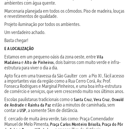
ambientes com água quente.
Marcenaria planejada em todos os cômodos. Piso de madeira, louças
e revestimentos de qualidade.
Projeto iluminação por todos os ambientes.
Um verdadeiro achado.
Basta chegar!
E A LOCALIZAÇÃO
Estamos em um pequeno oásis da zona oeste, entre
Vila
e
, dois bairros com muito verde e infra-
Madalena
Alto de Pinheiros
estrutura para viver o dia a dia.
Apto fica em uma travessa da São Gaulter com a Pio XI , fácil acesso
a importantes vias da região como a Rua Cerro Corá, Av. Prof.
Fonseca Rodrigues e Marginal Pinheiros, e uma boa infra-estrutura
de comércio e serviços, que vem crescendo muito nos últimos anos.
Escolas paulistanas tradicionais como o
,
,
Santa Cruz
Vera Cruz
Oswald
e
estão a minutos de caminhada, sem
de Andrade
Rainha da Paz
contar a
, a somente 5km de distância.
USP
E
cercado de muita área verde, tais como: Praça Comendador
Manuel de Melo Pimenta,
,
Praça Carlos Monteiro Brisolla
Praça do Pôr