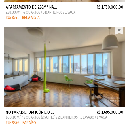
APARTAMENTO DE 228M² NA...
R$ 1.750.000,00
2
228.30 M
/ 4 QUARTOS / 3 BANHEIROS / 1 VAGA
RU: 8741 - BELA VISTA
NO PARAÍSO, UM ICÔNICO ...
R$ 1.695.000,00
2
160.10 M
/ 2 QUARTOS (2 SUITES) / 2 BANHEIROS / 1 LAVABO / 1 VAGA
RU: 8376 - PARAÍSO