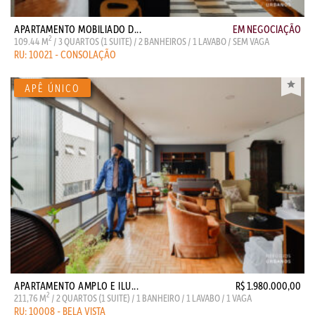
APARTAMENTO MOBILIADO D...
EM NEGOCIAÇÃO
2
109.44 M
/ 3 QUARTOS (1 SUITE) / 2 BANHEIROS / 1 LAVABO / SEM VAGA
RU: 10021 - CONSOLAÇÃO
APARTAMENTO AMPLO E ILU...
R$ 1.980.000,00
2
211,76 M
/ 2 QUARTOS (1 SUITE) / 1 BANHEIRO / 1 LAVABO / 1 VAGA
RU: 10008 - BELA VISTA