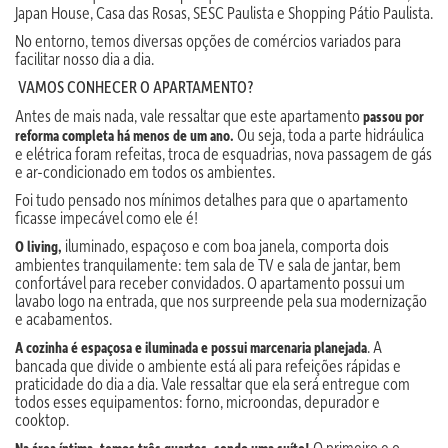
Japan House, Casa das Rosas, SESC Paulista e Shopping Pátio Paulista.
No entorno, temos diversas opções de comércios variados para
facilitar nosso dia a dia.
VAMOS CONHECER O APARTAMENTO?
Antes de mais nada, vale ressaltar que este apartamento
passou por
Ou seja, toda a parte hidráulica
reforma completa há menos de um ano.
e elétrica foram refeitas, troca de esquadrias, nova passagem de gás
e ar-condicionado em todos os ambientes.
Foi tudo pensado nos mínimos detalhes para que o apartamento
ficasse impecável como ele é!
iluminado, espaçoso e com boa janela, comporta dois
O living,
ambientes tranquilamente: tem sala de TV e sala de jantar, bem
confortável para receber convidados. O apartamento possui um
lavabo logo na entrada, que nos surpreende pela sua modernização
e acabamentos.
. A
A cozinha é espaçosa e iluminada e possui marcenaria planejada
bancada que divide o ambiente está ali para refeições rápidas e
praticidade do dia a dia. Vale ressaltar que ela será entregue com
todos esses equipamentos: forno, microondas, depurador e
cooktop.
O primeiro e o