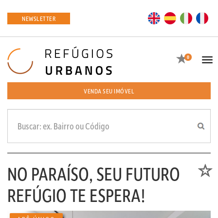
EN
ES
IT
FR
NEWSLETTER
Favoritos
0
Tog
navi
VENDA SEU IMÓVEL
NO PARAÍSO, SEU FUTURO
Favori
REFÚGIO TE ESPERA!