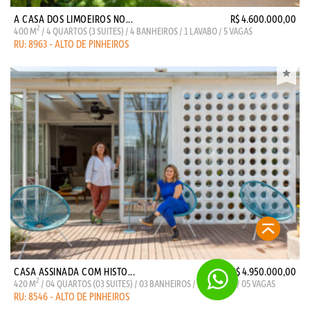
A CASA DOS LIMOEIROS NO...
R$ 4.600.000,00
2
400 M
/ 4 QUARTOS (3 SUITES) / 4 BANHEIROS / 1 LAVABO / 5 VAGAS
RU: 8963 - ALTO DE PINHEIROS
CASA ASSINADA COM HISTO...
R$ 4.950.000,00
2
420 M
/ 04 QUARTOS (03 SUITES) / 03 BANHEIROS / 01 LAVABO / 05 VAGAS
RU: 8546 - ALTO DE PINHEIROS