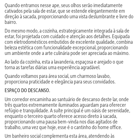
Quando entramos nesse ape, seus olhos serão imediatamente
cativados pela sala de estar, que se estende elegantemente em
direção à sacada, proporcionando uma vista deslumbrante e livre do
bairro.
Do mesmo modo, a cozinha, estrategicamente integrada à sala de
estar, foi projetada com cuidado e atenção aos detalhes. Equipada
com eletrodomésticos embutidos de excelente qualidade, combina
beleza estética com funcionalidade excepcional, proporcionando
um ambiente onde a arte culinária pode ser apreciada ao máximo.
Ao lado da cozinha, esta a lavanderia, espaçosa e arejado o que
torna as tarefas diárias uma experiência agradável.
Quando voltamos para área social, um charmoso lavabo,
proporciona praticidade e elegância para seus convidados.
ESPAÇO DO DESCANSO.
Um corredor encaminha ao santuário de descanso deste lar, onde
três quartos extremamente iluminados aguardam para oferecer
refúgio e tranquilidade. A suíte principal é um oásis de serenidade,
enquanto o terceiro quarto oferece acesso direto à sacada,
proporcionando uma pausa bem-vinda nos dias agitados de
trabalho, uma vez que hoje, esse é o cantinho do home office.
Um banheiro social complementa esta área, atendendo às