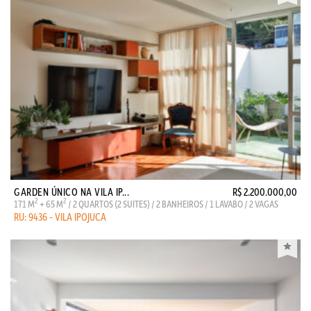
GARDEN ÚNICO NA VILA IP...
R$ 2.200.000,00
2
2
171 M
+ 65 M
/ 2 QUARTOS (2 SUITES) / 2 BANHEIROS / 1 LAVABO / 2 VAGAS
RU: 9436 - VILA IPOJUCA