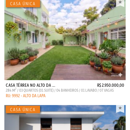
CASA TÉRREA NO ALTO DA ...
R$ 2.950.000,00
2
284 M
/ 03 QUARTOS (01 SUITE) / 04 BANHEIROS / 01 LAVABO / 07 VAGAS
RU: 9992 - ALTO DA LAPA