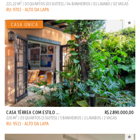
2
221,22 M
/ 03 QUARTOS (03 SUITES) / 04 BANHEIROS / 01 LAVABO / 02 VAGAS
RU: 9701 - ALTO DA LAPA
CASA TÉRREA COM ESTILO ...
R$ 2.890.000,00
2
220 M
/ 03 QUARTOS (3 SUITES) / 5 BANHEIROS / 2 LAVABOS / 2 VAGAS
RU: 9513 - ALTO DA LAPA