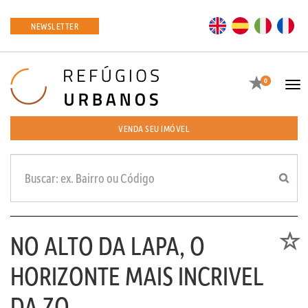
EN
ES
IT
FR
NEWSLETTER
Favoritos
0
Tog
navi
VENDA SEU IMÓVEL
NO ALTO DA LAPA, O
Favori
HORIZONTE MAIS INCRIVEL
DA ZO