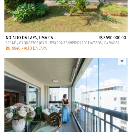
NO ALTO DA LAPA, UMA CA...
R$ 2.590.000,00
2
329 M
/ 03 QUARTOS (03 SUITES) / 04 BANHEIROS / 02 LAVABOS / 04 VAGAS
RU: 9940 - ALTO DA LAPA