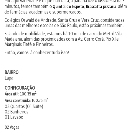
Por aqui variedade é o que não falta, a padaria
está há 3
Dona Dêola
minutos, temos também o
,
, além
Quintal do Espeto
Brascatta pizzaria
de farmácias, academias e supermercados.
Colégios Oswald de Andrade, Santa Cruz e Vera Cruz, consideradas
umas das melhores escolas de São Paulo, estão próximas também.
Falando de mobilidade, estamos há 10 min de carro do Metrô Vila
Madalena, além das proximidades com a Av. Cerro Corá, Pio XI e
Marginais Tietê e Pinheiros.
Então, vamos lá conhecer tudo isso!
BAIRRO
Lapa
CONFIGURAÇÃO
2
Área útil: 100.75 m
2
Área construída: 100.75 m
03 Quartos (01 Suíte)
02 Banheiros
01 Lavabo
02 Vagas