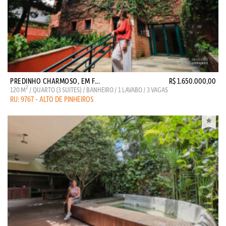
PREDINHO CHARMOSO, EM F...
R$ 1.650.000,00
2
120 M
/ QUARTO (3 SUITES) / BANHEIRO / 1 LAVABO / 3 VAGAS
RU: 9767 - ALTO DE PINHEIROS