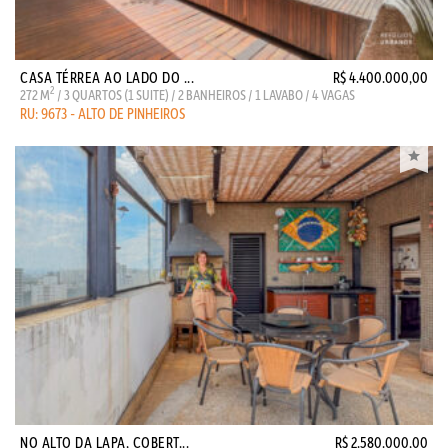
CASA TÉRREA AO LADO DO ...
R$ 4.400.000,00
2
272 M
/ 3 QUARTOS (1 SUITE) / 2 BANHEIROS / 1 LAVABO / 4 VAGAS
RU: 9673 - ALTO DE PINHEIROS
NO ALTO DA LAPA, COBERT...
R$ 2.580.000,00