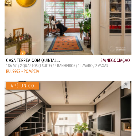
CASA TÉRREA COM QUINTAL...
EM NEGOCIAÇÃO
2
184 M
/ 2 QUARTOS (1 SUITE) / 2 BANHEIROS / 1 LAVABO / 2 VAGAS
RU: 9972 - POMPÉIA