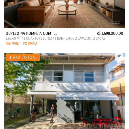
DUPLEX NA POMPÉIA COM T...
R$ 1.698.000,00
2
126.49 M
/ 1 QUARTO (1 SUITE) / 1 BANHEIRO / 2 LAVABOS / 2 VAGAS
RU: 9967 - POMPÉIA