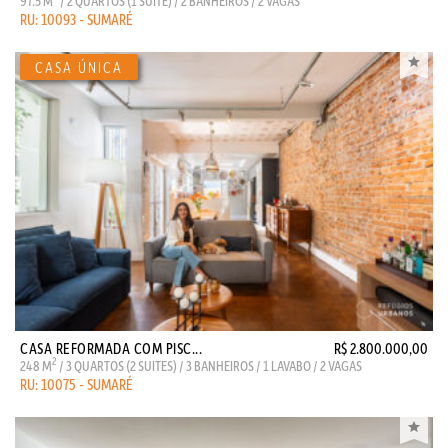
97.5 M
/ 2 QUARTOS (1 SUITE) / 2 BANHEIROS / 2 VAGAS
RU: 10093 - SUMARÉ
CASA REFORMADA COM PISC...
R$ 2.800.000,00
2
248 M
/ 3 QUARTOS (2 SUITES) / 3 BANHEIROS / 1 LAVABO / 2 VAGAS
RU: 10075 - SUMARÉ