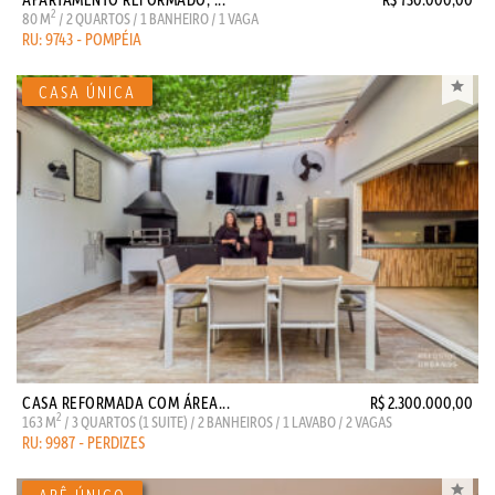
2
80 M
/ 2 QUARTOS / 1 BANHEIRO / 1 VAGA
RU: 9743 - POMPÉIA
CASA REFORMADA COM ÁREA...
R$ 2.300.000,00
2
163 M
/ 3 QUARTOS (1 SUITE) / 2 BANHEIROS / 1 LAVABO / 2 VAGAS
RU: 9987 - PERDIZES