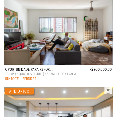
OPORTUNIDADE PARA REFOR...
R$ 900.000,00
2
131 M
/ 3 QUARTOS (1 SUITE) / 2 BANHEIROS / 1 VAGA
RU: 10071 - PERDIZES