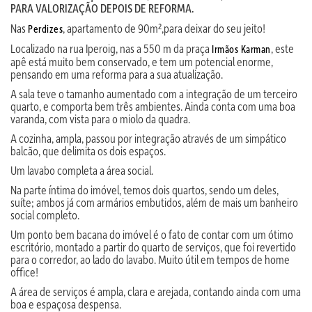
PARA VALORIZAÇÃO DEPOIS DE REFORMA.
Nas
, apartamento de 90m²,para deixar do seu jeito!
Perdizes
Localizado na rua Iperoig, nas a 550 m da praça
, este
Irmãos Karman
apê está muito bem conservado, e tem um potencial enorme,
pensando em uma reforma para a sua atualização.
A sala teve o tamanho aumentado com a integração de um terceiro
quarto, e comporta bem três ambientes. Ainda conta com uma boa
varanda, com vista para o miolo da quadra.
A cozinha, ampla, passou por integração através de um simpático
balcão, que delimita os dois espaços.
Um lavabo completa a área social.
Na parte íntima do imóvel, temos dois quartos, sendo um deles,
suíte; ambos já com armários embutidos, além de mais um banheiro
social completo.
Um ponto bem bacana do imóvel é o fato de contar com um ótimo
escritório, montado a partir do quarto de serviços, que foi revertido
para o corredor, ao lado do lavabo. Muito útil em tempos de home
office!
A área de serviços é ampla, clara e arejada, contando ainda com uma
boa e espaçosa despensa.