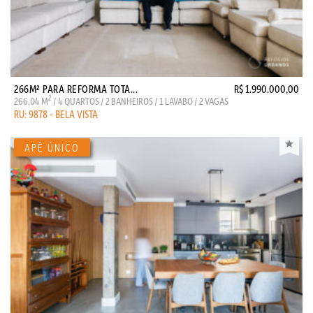
266M² PARA REFORMA TOTA...
R$ 1.990.000,00
2
266,04 M
/ 4 QUARTOS / 2 BANHEIROS / 1 LAVABO / 2 VAGAS
RU: 9878 - BELA VISTA