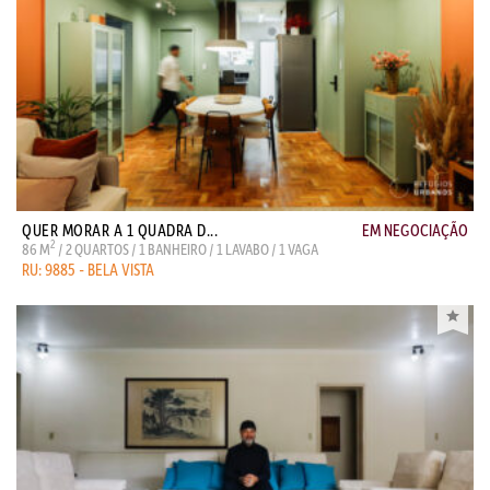
QUER MORAR A 1 QUADRA D...
EM NEGOCIAÇÃO
2
86 M
/ 2 QUARTOS / 1 BANHEIRO / 1 LAVABO / 1 VAGA
RU: 9885 - BELA VISTA