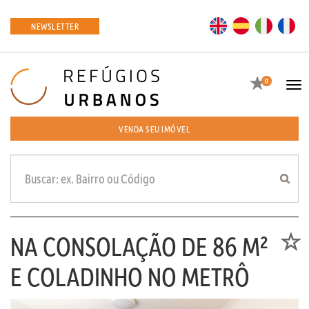
EN
ES
IT
FR
NEWSLETTER
Favoritos
0
Tog
navi
VENDA SEU IMÓVEL
NA CONSOLAÇÃO DE 86 M²
Favori
E COLADINHO NO METRÔ