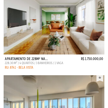
APARTAMENTO DE 228M² NA...
R$ 1.750.000,00
2
228.30 M
/ 4 QUARTOS / 3 BANHEIROS / 1 VAGA
RU: 8741 - BELA VISTA