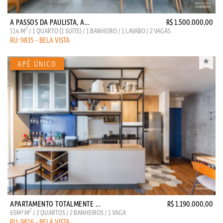
A PASSOS DA PAULISTA, A...
R$ 1.500.000,00
2
114 M
/ 1 QUARTO (1 SUITE) / 1 BANHEIRO / 1 LAVABO / 2 VAGAS
RU: 9835 - BELA VISTA
APARTAMENTO TOTALMENTE ...
R$ 1.190.000,00
2
65M² M
/ 2 QUARTOS / 2 BANHEIROS / 1 VAGA
RU: 9816 - BELA VISTA