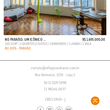
NO PARAÍSO, UM ICÔNICO ...
R$ 1.695.000,00
2
160.10 M
/ 2 QUARTOS (2 SUITES) / 2 BANHEIROS / 1 LAVABO / 1 VAGA
RU: 8376 - PARAÍSO
contato@refugiosurbanos.com.br
Rua Harmonia, 1250 - Loja 2
Tel 11 3129-5090
11 98146-0057
CRECI 27450 - J