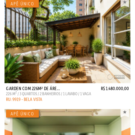
GARDEN COM 226M² DE ÁRE...
R$ 1.480.000,00
2
226 M
/ 3 QUARTOS / 2 BANHEIROS / 1 LAVABO / 1 VAGA
RU: 9919 - BELA VISTA