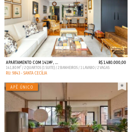
APARTAMENTO COM 141M², ...
R$ 1.480.000,00
2
141,80 M
/ 2 QUARTOS (1 SUITE) / 2 BANHEIROS / 1 LAVABO / 2 VAGAS
RU: 9843 - SANTA CECÍLIA