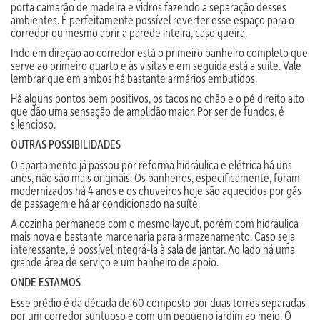
porta camarão de madeira e vidros fazendo a separação desses
ambientes. É perfeitamente possível reverter esse espaço para o
corredor ou mesmo abrir a parede inteira, caso queira.
Indo em direção ao corredor está o primeiro banheiro completo que
serve ao primeiro quarto e às visitas e em seguida está a suíte. Vale
lembrar que em ambos há bastante armários embutidos.
Há alguns pontos bem positivos, os tacos no chão e o pé direito alto
que dão uma sensação de amplidão maior. Por ser de fundos, é
silencioso.
OUTRAS POSSIBILIDADES
O apartamento já passou por reforma hidráulica e elétrica há uns
anos, não são mais originais. Os banheiros, especificamente, foram
modernizados há 4 anos e os chuveiros hoje são aquecidos por gás
de passagem e há ar condicionado na suíte.
A cozinha permanece com o mesmo layout, porém com hidráulica
mais nova e bastante marcenaria para armazenamento. Caso seja
interessante, é possível integrá-la à sala de jantar. Ao lado há uma
grande área de serviço e um banheiro de apoio.
ONDE ESTAMOS
Esse prédio é da década de 60 composto por duas torres separadas
por um corredor suntuoso e com um pequeno jardim ao meio. O