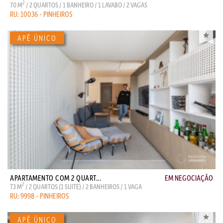
2
70 M
/ 2 QUARTOS / 1 BANHEIRO / 1 LAVABO / 2 VAGAS
RU: 10036 - PINHEIROS
APARTAMENTO COM 2 QUART...
EM NEGOCIAÇÃO
2
73 M
/ 2 QUARTOS (1 SUITE) / 2 BANHEIROS / 1 VAGA
RU: 9998 - PINHEIROS