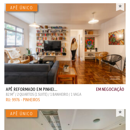
APÊ REFORMADO EM PINHEI...
EM NEGOCIAÇÃO
2
82 M
/ 2 QUARTOS (1 SUITE) / 1 BANHEIRO / 1 VAGA
RU: 9976 - PINHEIROS