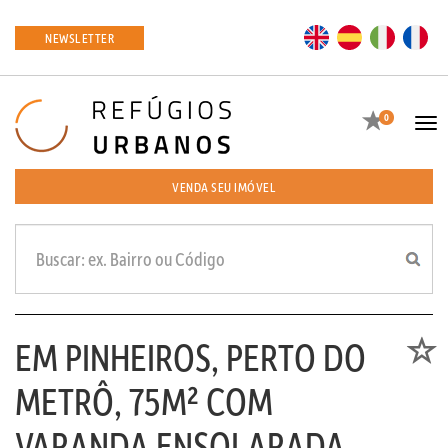
EN
ES
IT
FR
NEWSLETTER
Favoritos
0
Tog
navi
VENDA SEU IMÓVEL
EM PINHEIROS, PERTO DO
Favori
METRÔ, 75M² COM
VARANDA ENSOLARADA