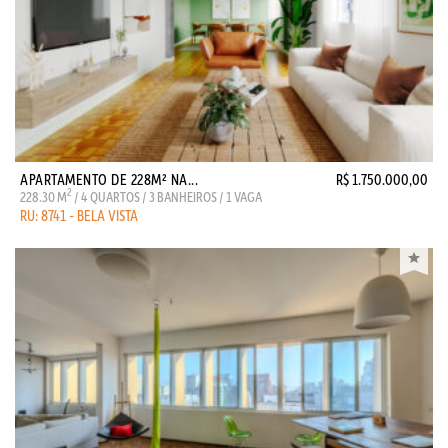
APARTAMENTO DE 228M² NA...
R$ 1.750.000,00
2
228.30 M
/ 4 QUARTOS / 3 BANHEIROS / 1 VAGA
RU: 8741 - BELA VISTA