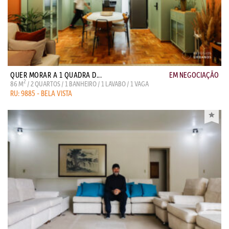
QUER MORAR A 1 QUADRA D...
EM NEGOCIAÇÃO
2
86 M
/ 2 QUARTOS / 1 BANHEIRO / 1 LAVABO / 1 VAGA
RU: 9885 - BELA VISTA