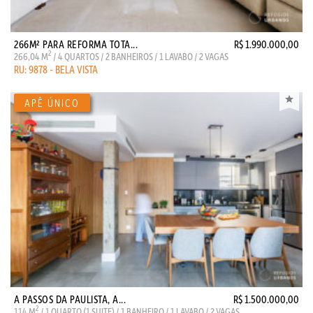
266M² PARA REFORMA TOTA...
R$ 1.990.000,00
2
266,04 M
/ 4 QUARTOS / 2 BANHEIROS / 1 LAVABO / 2 VAGAS
RU: 9878 - BELA VISTA
A PASSOS DA PAULISTA, A...
R$ 1.500.000,00
2
114 M
/ 1 QUARTO (1 SUITE) / 1 BANHEIRO / 1 LAVABO / 2 VAGAS