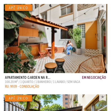
APARTAMENTO GARDEN NA R...
EM NEGOCIAÇÃO
2
100.20 M
/ 1 QUARTO / 1 BANHEIRO / 1 LAVABO / SEM VAGA
RU: 9939 - CONSOLAÇÃO