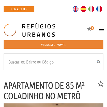
EN
ES
IT
FR
NEWSLETTER
Favoritos
0
Tog
navi
VENDA SEU IMÓVEL
APARTAMENTO DE 85 M²
Favori
COLADINHO NO METRÔ