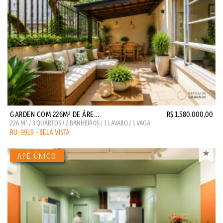
GARDEN COM 226M² DE ÁRE...
R$ 1.580.000,00
2
226 M
/ 3 QUARTOS / 2 BANHEIROS / 1 LAVABO / 1 VAGA
RU: 9919 - BELA VISTA