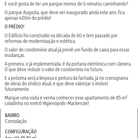
E você gosta de ter um parque menos de 6 minutos caminhando?
O parque Augusta, que deve ser inaugurado ainda este ano, fica
apenas 400m do prédio!
O PRÉDIO!
O Edifício foi construído na década de 60 e tem passado por
reformas de modernização e estética.
O valor de condomínio atual já prevê um fundo de caixa para essas
mudanças.
A primeira, e já implementada, é da portaria eletrônica com câmera.
O que deve reduzir o valor de condomínio no futuro.
E a próxima será a limpeza e pintura da fachada, já no cronograma
de obras do síndico atual, e que deve valorizar o imóvel
futuramente.
Marque uma visita é venha conhecer esse apartamento de 85 m²
coladinho no metrô Higienópolis-Mackenzie!
BAIRRO
Consolação
CONFIGURAÇÃO
2
Área útil: 85.80 m