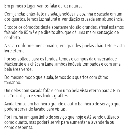
Em primeiro lugar, vamos falar da luz natural!
Com janelas chão-teto na sala, janelões na cozinha e sacada em um
dos quartos, temos luz natural e ventilação cruzada em abundância.
E todos os cômodos deste apartamento são grandes, afinal estamos
falando de 85m ² e pé direito alto, que dá uma maior sensação de
conforto.
A sala, conforme mencionado, tem grandes janelas chão-teto e vista
livre eterna.
Por ser voltada para os fundos, temos o campus da universidade
Mackenzie e a chácara Lane, ambos imóveis tombados e com uma
bela área verde.
Do mesmo modo que a sala, temos dois quartos com ótimo
tamanho.
Um deles com sacada fofa e com uma bela vista eterna para a Rua
da Consolação e seus lindos grafites.
Ainda temos um banheiro grande e outro banheiro de serviço que
poderá servir de lavabo para visitas.
Por fim, há um quartinho de serviço que hoje está sendo utilizado
como quarto, mas poderá servir para aumentar a lavanderia ou
como despensa.