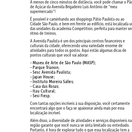
A menos de cinco minutos de distância, você pode chamar o Pã
de Açúcar da Avenida Brigadeiro Luís Antônio de “meu
supermercado”!
É possível ir caminhando aos shoppings Pátio Paulista ou ao
Cidade São Paulo, e bem em frente ao edifício, está localizada 
das unidades da academia Competition, perfeita para manter se
ritmo de treinos.
A Avenida Paulista é um dos principais centros financeiros e
culturais da cidade, oferecendo uma variedade enorme de
atividades para todos os gostos. Aqui estão algumas dicas de
pontos culturais que você vai adorar:
–
Museu de Arte de São Paulo (MASP);
–
Parque Trianon;
–
Sesc Avenida Paulista;
–
Japan House;
–
Instituto Moreira Salles;
–
Casa das Rosas;
–
Itau Cultural;
–
Sesi Fiesp.
Com tantas opções incríveis à sua disposição, você certamente
encontrará algo que o faça se apaixonar ainda mais por essa
localização incrível.
Além disso, a diversidade de atividades e serviços disponíveis na
região garante que você nunca se sinta limitado ou entediado.
Portanto, é hora de explorar tudo o que essa localização tem a