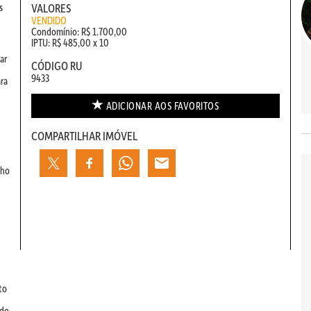
s
VALORES
VENDIDO
Condomínio: R$ 1.700,00
IPTU: R$ 485,00 x 10
ar
CÓDIGO RU
9433
ra
ADICIONAR AOS
FAVORITOS
COMPARTILHAR IMÓVEL
nho
to
 do