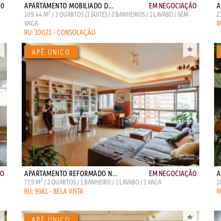
00
APARTAMENTO MOBILIADO D...
EM NEGOCIAÇÃO
A
2
109.44 M
/ 3 QUARTOS (1 SUITE) / 2 BANHEIROS / 1 LAVABO / SEM
2
VAGA
R
RU: 10021 - CONSOLAÇÃO
ÃO
APARTAMENTO REFORMADO N...
EM NEGOCIAÇÃO
A
2
77.9 M
/ 2 QUARTOS / 1 BANHEIRO / 1 LAVABO / 1 VAGA
1
RU: 9981 - BELA VISTA
R