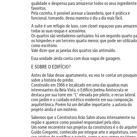
qualidade e despensa para armazenar todos os seus ingrediente
favoritos.
Pela cozinha, é possível acessar a lavanderia, que é prática e
funcional, tornando, dessa maneira o dia a dia mais fácil.
A suíte é um refúgio de luxo, com closet espaçoso para armazen
todas as suas roupas e acessórios.
Os quartos são verdadeiros santuários: há um segundo quarto pa
os hóspedes e um terceiro quarto menor, que pode ser utilizado
como escritório.
Vale dizer que as janelas dos quartos são antirruído.
Essa unidade ainda conta com duas vagas de garagem.
E SOBRE O EDIFÍCIO?
Antes de falar desse apartamento, eu vou te contar um pouqui
sobre a história do prédio.
Construído em 1966 e localizado em uma das quadras mais
interessantes da Bela Vista, o Edifício Joelma Aristocrata se
destaca por sua torre em “L” elevada por pilotis, o recuo lateral
com jardim e o cuidado estético evidente em sua composição
arquitetônica. Porém há um detalhe importante: a autoria do
projeto ainda é um mistério.
Sabemos que a Construtora Arão Sahm atuou intensamente na
região e aparece como possível responsável pela obra.
Um nome recorrente nos projetos da construtora é o do arquite
Guido Gregorini, conhecido por integrar arte e arquitetura, com
uso criativo de pastilhas e painéis, como o que vemos no térreo