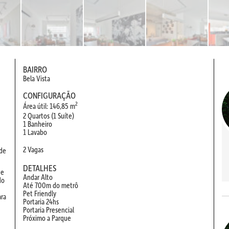
BAIRRO
Bela Vista
CONFIGURAÇÃO
2
Área útil: 146,85 m
2 Quartos (1 Suíte)
1 Banheiro
1 Lavabo
2 Vagas
 de
DETALHES
 e
Andar Alto
do
Até 700m do metrô
Pet Friendly
ara
Portaria 24hs
Portaria Presencial
Próximo a Parque