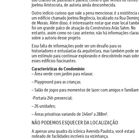
Joelma Aristocrata, de autoria ainda desconhecida.
Outro indício curioso que vale a pena mencionar, é a existência
um edifício chamado Joelma Regência, localizado na Rua Domin
de Morais. Além disso, é interessante notar que esse local tam
foi um grande palco de atuação da Construtora Arão Sahm. No
entanto, assim como no caso anterior, não há informações claras
sobre a autoria desse projeto.
Essa falta de informações pode ser um desafio para os
historiadores e entusiastas da arquitetura, mas também pode se
um estímulo para continuar explorando e descobrindo mais sob
esses edifícios fascinantes.
Características do Condomínio:
– Área verde com jardim para relaxar;
– Playground para as crianças;
– Salão de jogos para momentos de lazer com amigos e familiare
-Portaria 24h presencial;
– 26 unidades;
– Áreas privativas variando de 146m² a 288m².
NÃO PODEMOS ESQUECER DA LOCALIZAÇÃO
A apenas uma quadra da icônica Avenida Paulista, você estará
rodeado de facilidades incríveis na vizinhança.